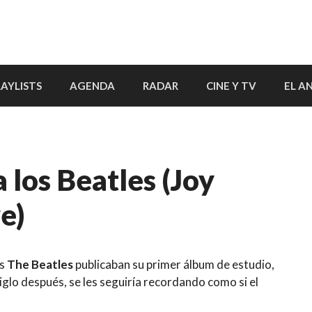
LAYLISTS
AGENDA
RADAR
CINE Y TV
EL A
 los Beatles (Joy
e)
os
The Beatles
publicaban su primer álbum de estudio,
siglo después, se les seguiría recordando como si el