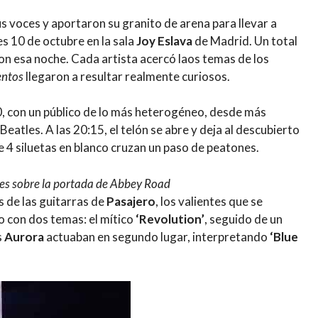
s voces y aportaron su granito de arena para llevar a
s 10 de octubre en la sala
Joy Eslava
de Madrid. Un total
on esa noche. Cada artista acercó laos temas de los
entos
llegaron a resultar realmente curiosos.
0, con un público de lo más heterogéneo, desde más
Beatles. A las 20:15, el telón se abre y deja al descubierto
 4 siluetas en blanco cruzan un paso de peatones.
es sobre la portada de Abbey Road
 de las guitarras de
Pasajero
, los valientes que se
no con dos temas: el mítico
‘Revolution’
, seguido de un
s
Aurora
actuaban en segundo lugar, interpretando
‘Blue