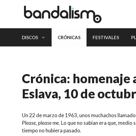
Saltar
al
contenido
DISCOS
CRÓNICAS
FESTIVALES
P
Crónica: homenaje a
Eslava, 10 de octubr
Un 22 de marzo de 1963, unos muchachos llamad
Please, please me
. Lo que no sabían era que, medio 
tiempo no hubiera pasado.