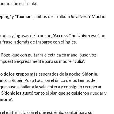
onmoción en la sala.
eping’
y
‘Taxman’
, ambos de su álbum
Revolver
. Y
Mucho
eradas y jugosas de la noche,
‘Across The Univerese’
, no
a frase, además de trabarse con el inglés.
 Pozo, que con guitarra eléctrica en mano, puso voz
mpuesta expresamente para su madre,
‘Julia’
.
no de los grupos más esperados de la noche,
Sidonie
,
nto a Rubén Pozo tocaron el único de los temas del
 que puso a bailar a la sala entera y consiguió recuperar
Sidonie les gustó tanto el plan que se quisieron quedar y
meone’
.
in el guitarrista con el que esperaba contar para su