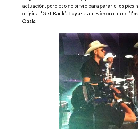
actuación, pero eso no sirvió para pararle los pies
original
‘Get Back’
.
Tuya
se atrevieron con un
‘I’
Oasis
.