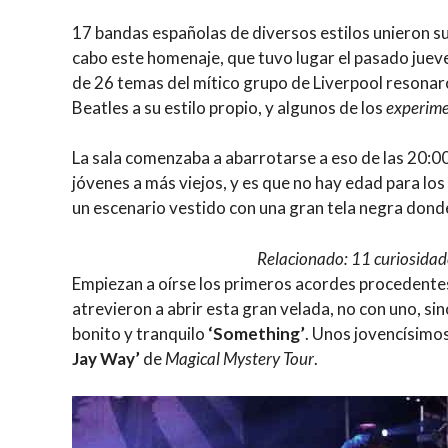
17 bandas españolas de diversos estilos unieron su
cabo este homenaje, que tuvo lugar el pasado jueve
de 26 temas del mítico grupo de Liverpool resonar
Beatles a su estilo propio, y algunos de los
experim
La sala comenzaba a abarrotarse a eso de las 20:0
jóvenes a más viejos, y es que no hay edad para los 
un escenario vestido con una gran tela negra donde
Relacionado: 11 curiosidad
Empiezan a oírse los primeros acordes procedentes
atrevieron a abrir esta gran velada, no con uno, si
bonito y tranquilo
‘Something’
. Unos jovencísimo
Jay Way’
de
Magical Mystery Tour
.