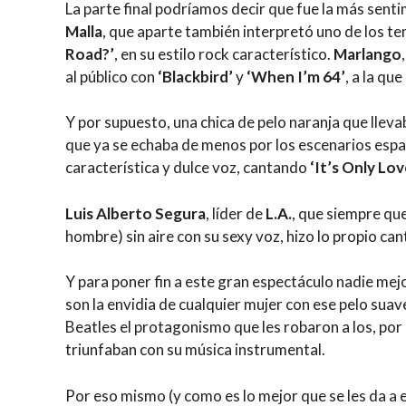
La parte final podríamos decir que fue la más sent
Malla
, que aparte también interpretó uno de los t
Road?’
, en su estilo rock característico.
Marlango
al público con
‘Blackbird’
y
‘When I’m 64’
, a la qu
Y por supuesto, una chica de pelo naranja que lleva
que ya se echaba de menos por los escenarios esp
característica y dulce voz, cantando
‘It’s Only Lov
Luis Alberto Segura
, líder de
L.A.
, que siempre que
hombre) sin aire con su sexy voz, hizo lo propio c
Y para poner fin a este gran espectáculo nadie mej
son la envidia de cualquier mujer con ese pelo suave
Beatles el protagonismo que les robaron a los, po
triunfaban con su música instrumental.
Por eso mismo (y como es lo mejor que se les da a e