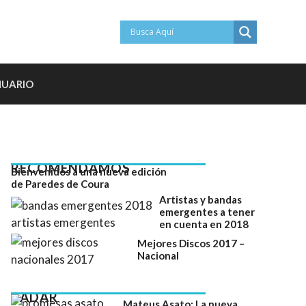
NUARIO
RECOMENDAMOS
Bienvenidos a una nueva edición
de Paredes de Coura
Artistas y bandas
emergentes a tener
en cuenta en 2018
Mejores Discos 2017 –
Nacional
RADAR
Mateus Asato: La nueva