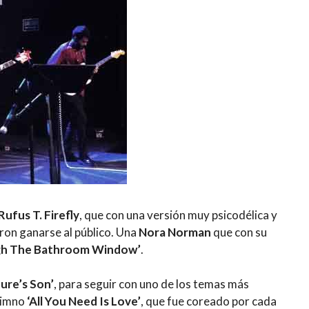
Rufus T. Firefly
, que con una versión muy psicodélica y
ron ganarse al público. Una
Nora Norman
que con su
gh The Bathroom Window’
.
ure’s Son’
, para seguir con uno de los temas más
 himno
‘All You Need Is Love’
, que fue coreado por cada