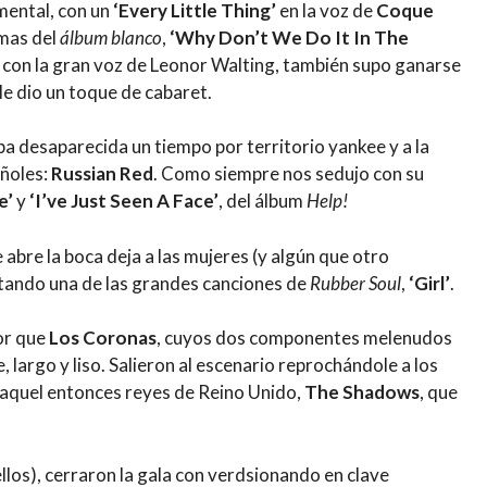
imental, con un
‘Every Little Thing’
en la voz de
Coque
emas del
álbum blanco
,
‘Why Don’t We Do It In The
, con la gran voz de Leonor Walting, también supo ganarse
e le dio un toque de cabaret.
ba desaparecida un tiempo por territorio yankee y a la
añoles:
Russian Red
. Como siempre nos sedujo con su
e’
y
‘I’ve Just Seen A Face’
, del álbum
Help!
 abre la boca deja a las mujeres (y algún que otro
antando una de las grandes canciones de
Rubber Soul
,
‘Girl’
.
or que
Los Coronas
, cuyos dos componentes melenudos
, largo y liso. Salieron al escenario reprochándole a los
r aquel entonces reyes de Reino Unido,
The Shadows
, que
llos), cerraron la gala con verdsionando en clave