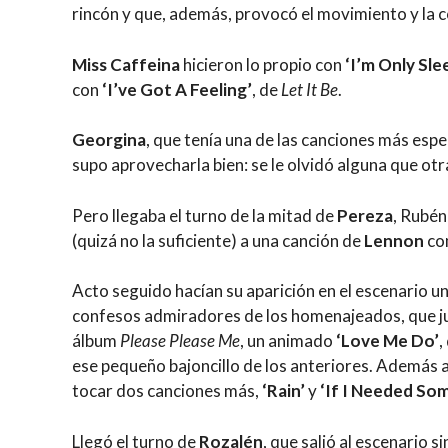
rincón y que, además, provocó el movimiento y la c
Miss Caffeina
hicieron lo propio con
‘I’m Only Sle
con
‘I’ve Got A Feeling’
, de
Let It Be
.
Georgina
, que tenía una de las canciones más esp
supo aprovecharla bien: se le olvidó alguna que otr
Pero llegaba el turno de la mitad de
Pereza
, Rubén
(quizá no la suficiente) a una canción de
Lennon
co
Acto seguido hacían su aparición en el escenario u
confesos admiradores de los homenajeados, que ju
álbum
Please Please Me
, un animado
‘Love Me Do’
,
ese pequeño bajoncillo de los anteriores. Además a 
tocar dos canciones más,
‘Rain’
y
‘If I Needed So
Llegó el turno de
Rozalén
, que salió al escenario s