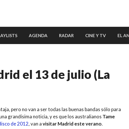
LAYLISTS
AGENDA
RADAR
CINE Y TV
EL A
id el 13 de julio (La
taja, pero no van a ser todas las buenas bandas sólo para
a grandísima noticia, y es que los australianos
Tame
disco de 2012
, van a
visitar Madrid este verano
.