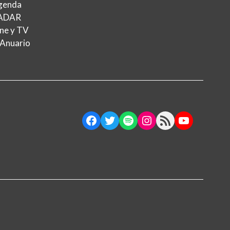
genda
ADAR
ne y TV
 Anuario
Facebook
Twitter
Spotify
Instagram
RSS Feed
YouTube