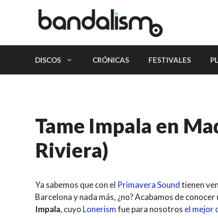
Saltar
al
contenido
DISCOS
CRÓNICAS
FESTIVALES
P
Tame Impala en Madr
Riviera)
Ya sabemos que con el
Primavera Sound
tienen ven
Barcelona y nada más, ¿no? Acabamos de conocer un
Impala
, cuyo
Lonerism
fue para nosotros
el mejor 