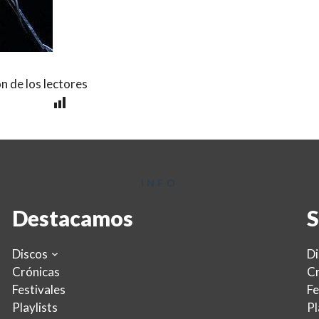
n de los lectores
INFO
Destacamos
S
Discos
Di
Crónicas
Cr
Festivales
Fe
Playlists
Pl