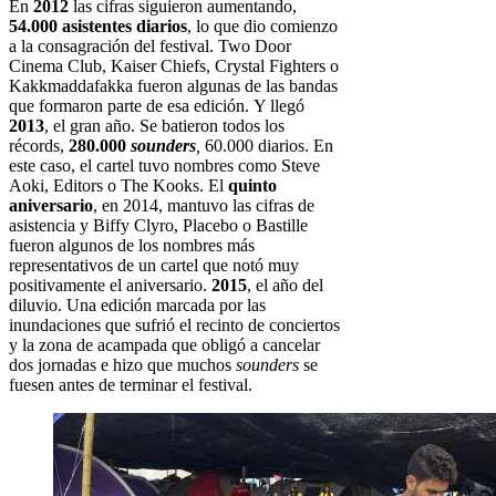
En
2012
las cifras siguieron aumentando,
54.000 asistentes diarios
, lo que dio comienzo
a la consagración del festival. Two Door
Cinema Club, Kaiser Chiefs, Crystal Fighters o
Kakkmaddafakka fueron algunas de las bandas
que formaron parte de esa edición. Y llegó
2013
, el gran año. Se batieron todos los
récords,
280.000
sounders
,
60.000 diarios. En
este caso, el cartel tuvo nombres como Steve
Aoki, Editors o The Kooks. El
quinto
aniversario
, en 2014, mantuvo las cifras de
asistencia y Biffy Clyro, Placebo o Bastille
fueron algunos de los nombres más
representativos de un cartel que notó muy
positivamente el aniversario.
2015
, el año del
diluvio. Una edición marcada por las
inundaciones que sufrió el recinto de conciertos
y la zona de acampada que obligó a cancelar
dos jornadas e hizo que muchos
sounders
se
fuesen antes de terminar el festival.