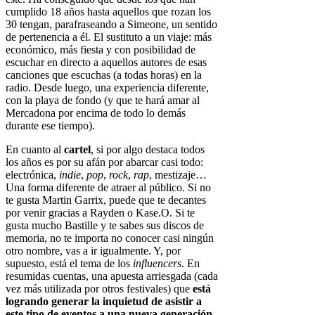
cumplido 18 años hasta aquellos que rozan los
30 tengan, parafraseando a Simeone, un sentido
de pertenencia a él. El sustituto a un viaje: más
económico, más fiesta y con posibilidad de
escuchar en directo a aquellos autores de esas
canciones que escuchas (a todas horas) en la
radio. Desde luego, una experiencia diferente,
con la playa de fondo (y que te hará amar al
Mercadona por encima de todo lo demás
durante ese tiempo).
En cuanto al
cartel
, si por algo destaca todos
los años es por su afán por abarcar casi todo:
electrónica,
indie
,
pop
,
rock
,
rap
, mestizaje…
Una forma diferente de atraer al público. Si no
te gusta Martin Garrix, puede que te decantes
por venir gracias a Rayden o Kase.O. Si te
gusta mucho Bastille y te sabes sus discos de
memoria, no te importa no conocer casi ningún
otro nombre, vas a ir igualmente. Y, por
supuesto, está el tema de los
influencers
. En
resumidas cuentas, una apuesta arriesgada (cada
vez más utilizada por otros festivales) que
está
logrando generar la inquietud de asistir a
este tipo de eventos a una nueva generación