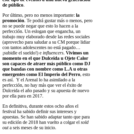
de público
.
Por último, pero no menos importante:
la
promoción
. Te podrá gustar más o menos, pero
no se puede negar que esto lo hacen a la
perfección. Un eslogan que engancha, un
trabajo muy elaborado desde las redes sociales
(aprovecho para saludar a su CM porque lidiar
con tantos adolescentes no está pagado…
¡subidle el sueldo!) e
influencers
.
Vivimos un
momento en el que Dulceida u Ojete Calor
son capaces de atraer más público como DJ
que bandas con nombre como L.A u otras
emergentes como El Imperio del Perro
, esto
es así. Y el Arenal lo ha asimilado a la
perfección, no hay más que ver el éxito de
Dulceida el año pasado y su apuesta de nuevo
por ella para en 2017.
En definitiva, durante estos ocho años el
festival ha sabido definir sus intereses y
apuestas. Se han sabido adaptar tanto que para
su edición de 2018 han vuelto a colgar el
sold
out
a seis meses de su inicio.