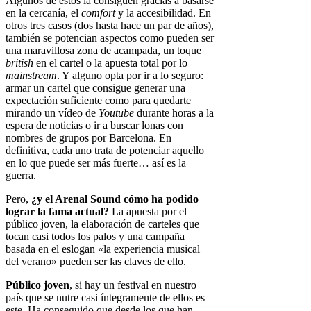
Algunos de estos la consiguen gracias a basarse
en la cercanía, el
comfort
y la accesibilidad. En
otros tres casos (dos hasta hace un par de años),
también se potencian aspectos como pueden ser
una maravillosa zona de acampada, un toque
british
en el cartel o la apuesta total por lo
mainstream
. Y alguno opta por ir a lo seguro:
armar un cartel que consigue generar una
expectación suficiente como para quedarte
mirando un vídeo de
Youtube
durante horas a la
espera de noticias o ir a buscar lonas con
nombres de grupos por Barcelona. En
definitiva, cada uno trata de potenciar aquello
en lo que puede ser más fuerte… así es la
guerra.
Pero,
¿y el Arenal Sound cómo ha podido
lograr la fama actual?
La apuesta por el
público joven, la elaboración de carteles que
tocan casi todos los palos y una campaña
basada en el eslogan «la experiencia musical
del verano» pueden ser las claves de ello.
Público joven
, si hay un festival en nuestro
país que se nutre casi íntegramente de ellos es
este. Ha conseguido que desde los que han