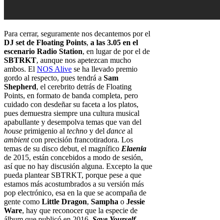
Para cerrar, seguramente nos decantemos por el
DJ set de Floating Points
,
a las 3.05 en el
escenario Radio Station
, en lugar de por el de
SBTRKT
, aunque nos apetezcan mucho
ambos. El
NOS Alive
se ha llevado premio
gordo al respecto, pues tendrá a
Sam
Shepherd
, el cerebrito detrás de Floating
Points, en formato de banda completa, pero
cuidado con desdeñar su faceta a los platos,
pues demuestra siempre una cultura musical
apabullante y desempolva temas que van del
house
primigenio al
techno
y del
dance
al
ambient
con precisión francotiradora. Los
temas de su disco debut, el magnífico
Elaenia
de 2015, están concebidos a modo de sesión,
así que no hay discusión alguna. Excepto la que
pueda plantear SBTRKT, porque pese a que
estamos más acostumbrados a su versión más
pop electrónico, esa en la que se acompaña de
gente como
Little Dragon
,
Sampha
o
Jessie
Ware
, hay que reconocer que la especie de
álbum que publicó en 2016,
Save Yourself
,