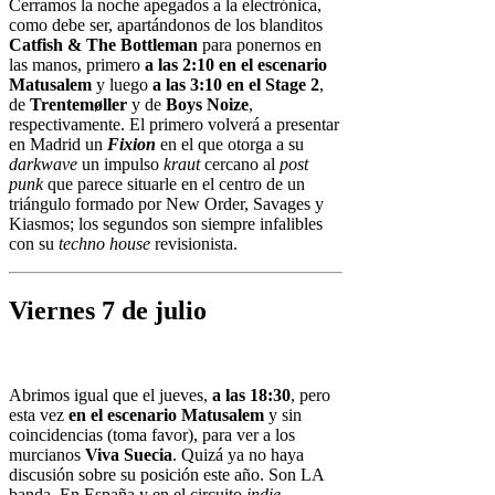
Cerramos la noche apegados a la electrónica,
como debe ser, apartándonos de los blanditos
Catfish & The Bottleman
para ponernos en
las manos, primero
a las 2:10 en el escenario
Matusalem
y luego
a las 3:10 en el Stage 2
,
de
Trentemøller
y de
Boys Noize
,
respectivamente. El primero volverá a presentar
en Madrid un
Fixion
en el que otorga a su
darkwave
un impulso
kraut
cercano al
post
punk
que parece situarle en el centro de un
triángulo formado por New Order, Savages y
Kiasmos; los segundos son siempre infalibles
con su
techno house
revisionista.
Viernes 7 de julio
Abrimos igual que el jueves,
a las 18:30
, pero
esta vez
en el escenario Matusalem
y sin
coincidencias (toma favor), para ver a los
murcianos
Viva Suecia
. Quizá ya no haya
discusión sobre su posición este año. Son LA
banda. En España y en el circuito
indie
,