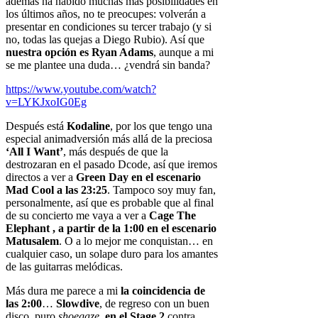
además ha habido muchas más posibilidades en
los últimos años, no te preocupes: volverán a
presentar en condiciones su tercer trabajo (y si
no, todas las quejas a Diego Rubio). Así que
nuestra opción es Ryan Adams
, aunque a mi
se me plantee una duda… ¿vendrá sin banda?
https://www.youtube.com/watch?
v=LYKJxoIG0Eg
Después está
Kodaline
, por los que tengo una
especial animadversión más allá de la preciosa
‘All I Want’
, más después de que la
destrozaran en el pasado Dcode, así que iremos
directos a ver a
Green Day en el escenario
Mad Cool a las 23:25
. Tampoco soy muy fan,
personalmente, así que es probable que al final
de su concierto me vaya a ver a
Cage The
Elephant , a partir de la 1:00 en el escenario
Matusalem
. O a lo mejor me conquistan… en
cualquier caso, un solape duro para los amantes
de las guitarras melódicas.
Más dura me parece a mi
la coincidencia de
las 2:00
…
Slowdive
, de regreso con un buen
disco, puro
shoegaze
,
en el Stage 2
contra