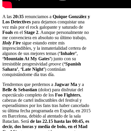
A las
20:35
renunciamos a
Quique González y
Los Detectives
para dejarnos conquistar una
vez más por el rock galopante y saturado de
Foals
en el
Stage 2
. Aunque personalmente no
me convenciera en absoluto su último trabajo,
Holy Fire
sigue estando entre mis
imprescindibles, y la inmaterialidad certera de
algunos de sus mejores temas (
‘Inhaler’
,
‘Mountain At My Gates’
) junto con su
irresistible progresividad
groove
(
‘Spanish
Sahara’
,
‘Late Night’
) continúan
conquistándome día tras día.
Tendremos que perdernos a
Jagwar Ma
y a
Belle & Sebastian
(dolor) para disfrutar del
espectáculo completo de los
Foo Fighters
,
cabezas de cartel indiscutibles del festival y
esperadísimos por los fans tras haber cancelado
su última fecha programada en España, en 2015
en Barcelona, debido al atentado de la sala
Bataclan. Será
de las 22.15 hasta las 00:45, es
decir, dos horas y media de bolo, en el Mad