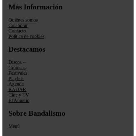
Más Información
Quiénes somos
Colaborar
Contacto
Política de cookies
Destacamos
Discos
Crónicas
Festivales
Playlists
Agenda
RADAR
Cine y TV
El Anuario
Sobre Bandalismo
Menú