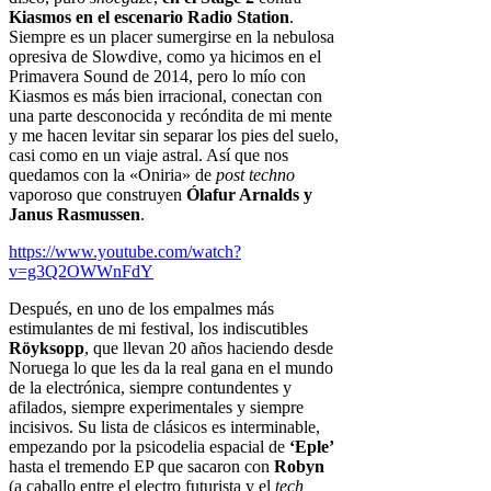
Kiasmos en el escenario Radio Station
.
Siempre es un placer sumergirse en la nebulosa
opresiva de Slowdive, como ya hicimos en el
Primavera Sound de 2014, pero lo mío con
Kiasmos es más bien irracional, conectan con
una parte desconocida y recóndita de mi mente
y me hacen levitar sin separar los pies del suelo,
casi como en un viaje astral. Así que nos
quedamos con la «Oniria» de
post techno
vaporoso que construyen
Ólafur Arnalds y
Janus Rasmussen
.
https://www.youtube.com/watch?
v=g3Q2OWWnFdY
Después, en uno de los empalmes más
estimulantes de mi festival, los indiscutibles
Röyksopp
, que llevan 20 años haciendo desde
Noruega lo que les da la real gana en el mundo
de la electrónica, siempre contundentes y
afilados, siempre experimentales y siempre
incisivos. Su lista de clásicos es interminable,
empezando por la psicodelia espacial de
‘Eple’
hasta el tremendo EP que sacaron con
Robyn
(a caballo entre el electro futurista y el
tech