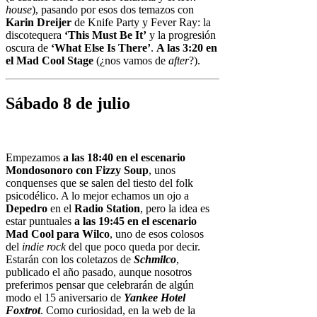
house
), pasando por esos dos temazos con
Karin Dreijer
de Knife Party y Fever Ray: la
discotequera
‘This Must Be It’
y la progresión
oscura de
‘What Else Is There’
.
A las 3:20 en
el Mad Cool Stage
(¿nos vamos de
after
?).
Sábado 8 de julio
Empezamos
a las 18:40 en el escenario
Mondosonoro con Fizzy Soup
, unos
conquenses que se salen del tiesto del folk
psicodélico. A lo mejor echamos un ojo a
Depedro
en el
Radio Station
, pero la idea es
estar puntuales
a las 19:45 en el escenario
Mad Cool para Wilco
, uno de esos colosos
del
indie rock
del que poco queda por decir.
Estarán con los coletazos de
Schmilco
,
publicado el año pasado, aunque nosotros
preferimos pensar que celebrarán de algún
modo el 15 aniversario de
Yankee Hotel
Foxtrot
. Como curiosidad, en la web de la