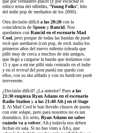
que por verdadero placer (y por escuchar el
mítico tema del silbidito,
‘Young Folks’
, hito
del indie pop de mediados de los 2000).
Otra decisión difícil
a las 20:20
con la
coincidencia de
Spoon
y
Rancid
. Nos
quedamos con
Rancid en el escenario Mad
Cool
, pero porque de todas las bandas de
punk
rock
que asediaron (con pop, de rock nada) los
primeros años del nuevo milenio (oleada que
pilló muy de cerca a muchos de mis amigos,
que llegó a cargarse la banda que teníamos con
15 y que a mi me pilló más centrado en el indie
y en el
revival
del
post punk
) me quedo con
ellos, con su
ska
afilado y con su
hardcore punk
irreverente.
¿Decisión difícil? ¿La anterior? Pues
a las
21:30 empieza Ryan Adams en el escenario
Radio Station
y
a las 21:40 Alt-j en el Stage
2
. Al Mad Cool le han llovido chuzos de punta
con este solape, pero para nosotros no es tan
dramático. En serio,
Ryan Adams no sabes
cuándo va a volver
; Alt-j todavía nos deben
fechas en sala. Si no has visto a Alt-j, que