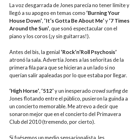
La voz desgarrada de Jones parecía no tener límite y
llegó a su apogeo en temas como
‘Burning Your
House Down’
,
‘It’s Gotta Be About Me’
y
‘7 Times
Around the Sun’
, que sonó espectacular con el
piano y los coros (¡y sin guitarras!).
Antes del bis, la genial
‘Rock’n’Roll Psychosis’
atronó la sala. Advertía Jones a las señoritas de la
primera fila para que se hicieran a un lado si no
querían salir apaleadas por lo que estaba por llegar.
‘High Horse’
,
‘512’
y un inesperado
crowd surfing
de
Jones flotando entre el público, pusieron la guinda a
un concierto memorable. Me atrevo a decir que
sonaron mejor que en el concierto del Primavera
Club del 2010 (tremendo, por cierto).
Si fuésemos un medio sensacionalista, les