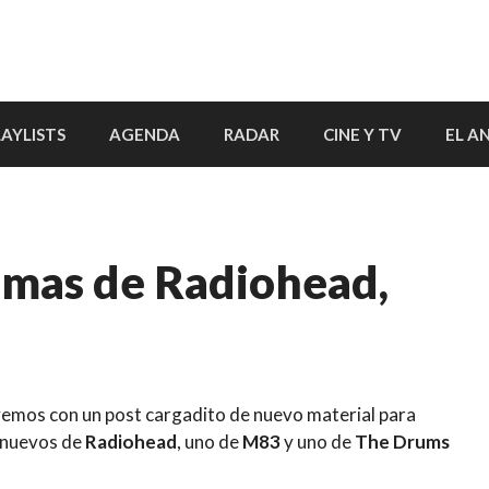
LAYLISTS
AGENDA
RADAR
CINE Y TV
EL A
emas de Radiohead,
emos con un post cargadito de nuevo material para
 nuevos de
Radiohead
, uno de
M83
y uno de
The Drums