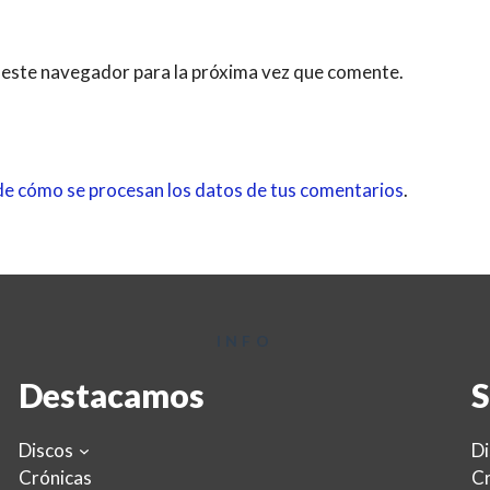
 este navegador para la próxima vez que comente.
e cómo se procesan los datos de tus comentarios
.
INFO
Destacamos
S
Discos
Di
Crónicas
Cr