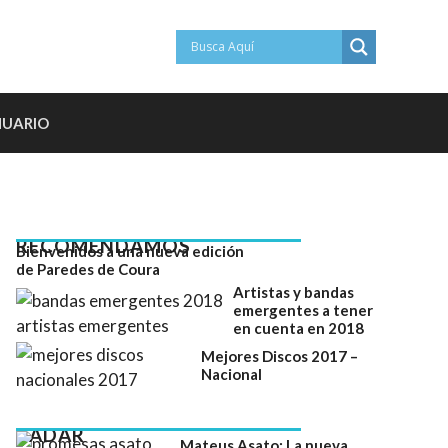
NUARIO
RECOMENDAMOS
Bienvenidos a una nueva edición
de Paredes de Coura
Artistas y bandas
emergentes a tener
en cuenta en 2018
Mejores Discos 2017 –
Nacional
RADAR
Mateus Asato: La nueva