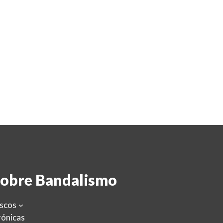
obre Bandalismo
scos
ónicas