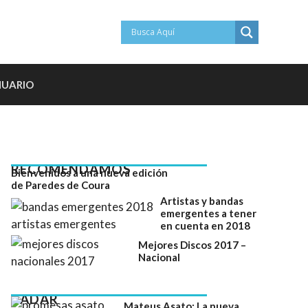
NUARIO
RECOMENDAMOS
Bienvenidos a una nueva edición
de Paredes de Coura
Artistas y bandas
emergentes a tener
en cuenta en 2018
Mejores Discos 2017 –
Nacional
RADAR
Mateus Asato: La nueva