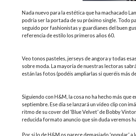
Nada nuevo para la estética que ha machacado Lana 
podría ser la portada de su próximo single. Todo p
seguido por fashionistas y guardianes del buen gus
referencia de estilo los primeros años 60.
Veo tonos pasteles, jerseys de angora y todas esa
sobre moda. La mayoría de nuestras lectoras sabrá
están las fotos (podéis ampliarlas si queréis más de
Siguiendo con H&M, la cosa no ha hecho más que 
septiembre. Ese día se lanzará un vídeo clip con i
ritmo de su cover del ‘Blue Velvet’ de Bobby Vint
reducida formato anuncio que sin duda veremos hast
Por si lo de H&M os parece demasiado ‘popular’ a l