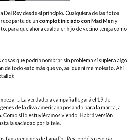
Del Rey desde el principio. Cualquiera de las fotos
arece parte de un
complot iniciado con Mad Men
y
to, para que ahora cualquier hijo de vecino tenga como
s cosas que podría nombrar sin problema si supiera algo
n de todo esto más que yo, así que ni me molesto. Ahí
talle):
empezar… La verdadera campaña llegará el 19 de
mágenes de la diva americana posando para la marca, a
on. Como si lo estuviéramos viendo. Habrá versión
a la saciedad por la tele.
os fans genuinos de Lana Del Rey, podéis respirar