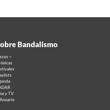
obre Bandalismo
scos
ónicas
stivales
aylists
genda
ADAR
ne y TV
 Anuario