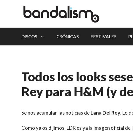
Saltar
al
contenido
DISCOS
CRÓNICAS
FESTIVALES
P
Todos los looks ses
Rey para H&M (y d
Se nos acumulan las noticias de
Lana Del Rey
. Lo 
Como ya os dijimos, LDR es ya la imagen oficial de