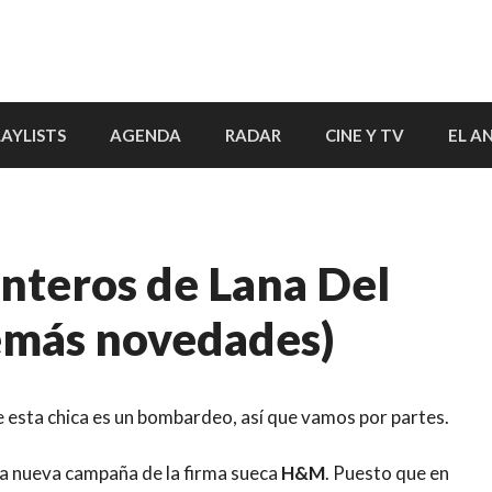
LAYLISTS
AGENDA
RADAR
CINE Y TV
EL A
enteros de Lana Del
emás novedades)
de esta chica es un bombardeo, así que vamos por partes.
 la nueva campaña de la firma sueca
H&M
. Puesto que en