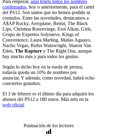
Para empezar,
aquí tenéis todos los nombres
confirmados
, hoy o anteriormente, para el cartel
del PS12. Son tantos que no hemos podido ni
contarlos. Entre las novedades, destacamos a
A$AP Rocky, Aeroplane, Beirut, The Black
Lips, Christina Rosenvinge, Erol Alkan, Girls,
Grupo de Expertos Solynieve, Kings of
Convenience, Laura Marling, Matías Aguayo,
Nacho Vegas, Rufus Wainwright, Sharon Van
Etten,
The Rapture
y The Right Ons, aunque
hay mucho más y para todos los gustos.
Según lo dicho hoy en la rueda de prensa,
todavía queda un 10% de nombres por
anunciar. Y además, como novedad, habrá ocho
conciertos gratuitos.
El 3 de febrero es el último día para adquirir los
abonos del PS12 a 180 euros. Más info en la
web oficial
.
Puntuación de los lectores