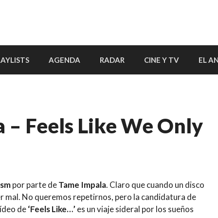
LAYLISTS
AGENDA
RADAR
CINE Y TV
EL A
a – Feels Like We Only
ism
por parte de
Tame Impala
. Claro que cuando un disco
er mal. No queremos repetirnos, pero la candidatura de
vídeo de
‘Feels Like…’
es un viaje sideral por los sueños