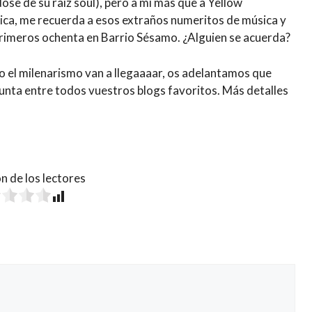
dose de su raíz soul), pero a mí más que a Yellow
rgica, me recuerda a esos extraños numeritos de música y
 primeros ochenta en Barrio Sésamo. ¿Alguien se acuerda?
mo el milenarismo van a llegaaaar, os adelantamos que
junta entre todos vuestros blogs favoritos. Más detalles
n de los lectores