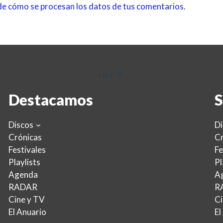
e cómo se procesan los datos de tus comentarios
.
INFO
Destacamos
S
Discos
Di
Crónicas
Cr
Festivales
Fe
Playlists
Pl
Agenda
A
RADAR
R
Cine y TV
Ci
El Anuario
El