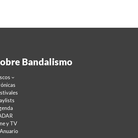
obre Bandalismo
scos
ónicas
stivales
aylists
genda
ADAR
ne y TV
 Anuario