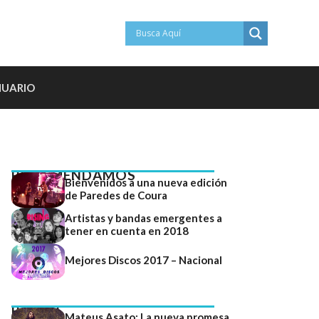
NUARIO
RECOMENDAMOS
Bienvenidos a una nueva edición
de Paredes de Coura
Artistas y bandas emergentes a
tener en cuenta en 2018
Mejores Discos 2017 – Nacional
RADAR
Mateus Asato: La nueva promesa