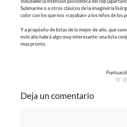
Indudable la intención psicodélica del clip (apartán
Submarine o a otros clásicos de la imaginería lisé
color con los que nos «rayaban» a los niños de los
Y a propósito de listas de lo mejor de año, que co
este año habrá algo muy interesante: una lista con
muy pronto.
Puntuació
Deja un comentario
Comentario