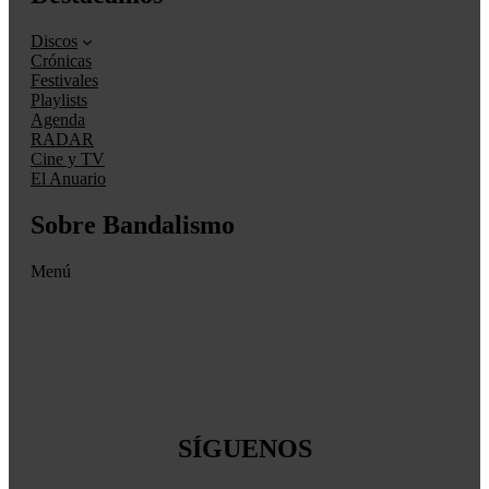
Discos
Crónicas
Festivales
Playlists
Agenda
RADAR
Cine y TV
El Anuario
Sobre Bandalismo
Menú
SÍGUENOS