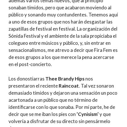
además varios temas nuevos, que al principio
sonaban tímidos, pero que acabaron moviendo al
público y sonando muy contundentes. Tenemos aquí
a uno de esos grupos que nos harán desgastar las
zapatillas de festival en festival. La organización del
Sónida Festival y el ambiente de la sala propiciaba el
colegueo entre músicos y público, y, sin entrar en
sensacionalismos, me atrevo a decir que Fira Fem es
de esos grupos a los que merece la pena acercarse
en el post-concierto.
Los donostiarras
Thee Brandy Hips
nos
presentaron el reciente
Raincoat
. Tal vez sonaron
demasiado tímidos y dejaron una sensación un poco
acartonada a un público que no término de
identificarse con lo que sonaba. Por mi parte, he de
decir que se me iban los pies con
‘Cynisism’
y que
volvería a disfrutar de su directo sin pensármelo