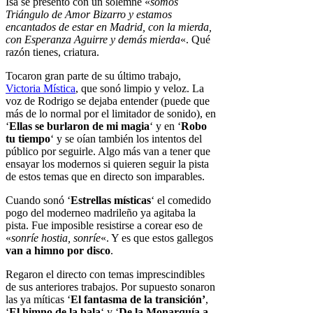
Isa se presentó con un solemne «
somos
Triángulo de Amor Bizarro y estamos
encantados de estar en Madrid, con la mierda,
con Esperanza Aguirre y demás mierda
«. Qué
razón tienes, criatura.
Tocaron gran parte de su último trabajo,
Victoria Mística
, que sonó limpio y veloz. La
voz de Rodrigo se dejaba entender (puede que
más de lo normal por el limitador de sonido), en
‘
Ellas se burlaron de mi magia
‘ y en ‘
Robo
tu tiempo
‘ y se oían también los intentos del
público por seguirle. Algo más van a tener que
ensayar los modernos si quieren seguir la pista
de estos temas que en directo son imparables.
Cuando sonó ‘
Estrellas místicas
‘ el comedido
pogo del moderneo madrileño ya agitaba la
pista. Fue imposible resistirse a corear eso de
«
sonríe hostia, sonríe
«. Y es que estos gallegos
van a himno por disco
.
Regaron el directo con temas imprescindibles
de sus anteriores trabajos. Por supuesto sonaron
las ya míticas ‘
El fantasma de la transición’
,
‘
El himno de la bala
‘ y ‘
De la Monarquía a