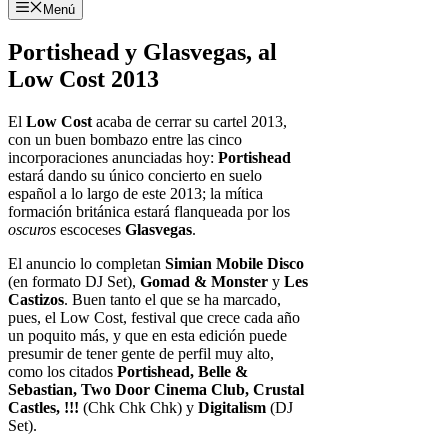
Menú
Portishead y Glasvegas, al
Low Cost 2013
El
Low Cost
acaba de cerrar su cartel 2013,
con un buen bombazo entre las cinco
incorporaciones anunciadas hoy:
Portishead
estará dando su único concierto en suelo
español a lo largo de este 2013; la mítica
formación británica estará flanqueada por los
oscuros
escoceses
Glasvegas
.
El anuncio lo completan
Simian Mobile Disco
(en formato DJ Set),
Gomad & Monster
y
Les
Castizos
. Buen tanto el que se ha marcado,
pues, el Low Cost, festival que crece cada año
un poquito más, y que en esta edición puede
presumir de tener gente de perfil muy alto,
como los citados
Portishead, Belle &
Sebastian, Two Door Cinema Club, Crustal
Castles, !!!
(Chk Chk Chk) y
Digitalism
(DJ
Set).