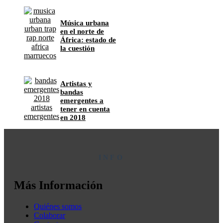
Música urbana
en el norte de
África: estado de
la cuestión
Artistas y
bandas
emergentes a
tener en cuenta
en 2018
INFO
Más Información
Quiénes somos
Colaborar