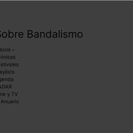
Sobre Bandalismo
iscos
rónicas
stivales
aylists
genda
ADAR
ne y TV
 Anuario