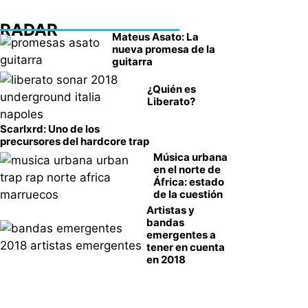
RADAR
Mateus Asato: La
nueva promesa de la
guitarra
¿Quién es
Liberato?
Scarlxrd: Uno de los
precursores del hardcore trap
Música urbana
en el norte de
África: estado
de la cuestión
Artistas y
bandas
emergentes a
tener en cuenta
en 2018