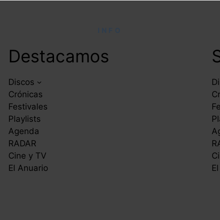
INFO
Destacamos
Discos
D
Crónicas
C
Festivales
Fe
Playlists
Pl
Agenda
A
RADAR
R
Cine y TV
Ci
El Anuario
El