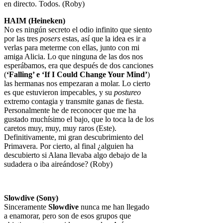
en directo. Todos. (Roby)
HAIM (Heineken)
No es ningún secreto el odio infinito que siento
por las tres
posers
estas, así que la idea es ir a
verlas para meterme con ellas, junto con mi
amiga Alicia. Lo que ninguna de las dos nos
esperábamos, era que después de dos canciones
(
‘Falling’ e ‘If I Could Change Your Mind’
)
las hermanas nos empezaran a molar. Lo cierto
es que estuvieron impecables, y su
postureo
extremo contagia y transmite ganas de fiesta.
Personalmente he de reconocer que me ha
gustado muchísimo el bajo, que lo toca la de los
caretos muy, muy, muy raros (Este).
Definitivamente, mi gran descubrimiento del
Primavera. Por cierto, al final ¿alguien ha
descubierto si Alana llevaba algo debajo de la
sudadera o iba aireándose? (Roby)
Slowdive (Sony)
Sinceramente
Slowdive
nunca me han llegado
a enamorar, pero son de esos grupos que