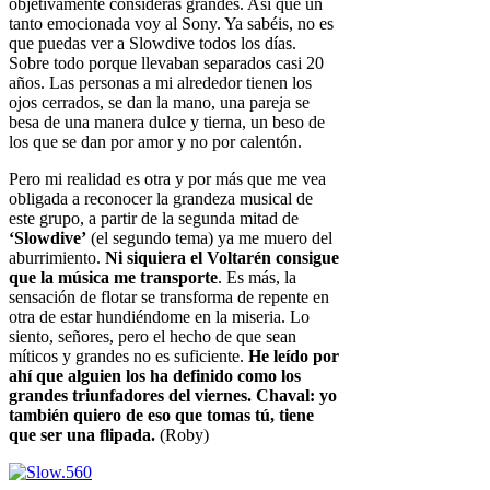
objetivamente consideras grandes. Así que un
tanto emocionada voy al Sony. Ya sabéis, no es
que puedas ver a Slowdive todos los días.
Sobre todo porque llevaban separados casi 20
años. Las personas a mi alrededor tienen los
ojos cerrados, se dan la mano, una pareja se
besa de una manera dulce y tierna, un beso de
los que se dan por amor y no por calentón.
Pero mi realidad es otra y por más que me vea
obligada a reconocer la grandeza musical de
este grupo, a partir de la segunda mitad de
‘Slowdive’
(el segundo tema) ya me muero del
aburrimiento.
Ni siquiera el Voltarén consigue
que la música me transporte
. Es más, la
sensación de flotar se transforma de repente en
otra de estar hundiéndome en la miseria. Lo
siento, señores, pero el hecho de que sean
míticos y grandes no es suficiente.
He leído por
ahí que alguien los ha definido como los
grandes triunfadores del viernes. Chaval: yo
también quiero de eso que tomas tú, tiene
que ser una flipada.
(Roby)