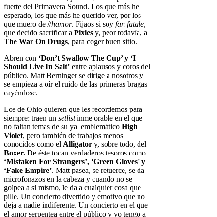
fuerte del Primavera Sound. Los que más he
esperado, los que más he querido ver, por los
que muero de
#hamor
. Fijaos si soy
fan fatale
,
que decido sacrificar a
Pixies
y, peor todavía, a
The War On Drugs
, para coger buen sitio.
Abren con
‘Don’t Swallow The Cup’ y ‘I
Should Live In Salt’
entre aplausos y coros del
público. Matt Berninger se dirige a nosotros y
se empieza a oír el ruido de las primeras bragas
cayéndose.
Los de Ohio quieren que les recordemos para
siempre: traen un
setlist
inmejorable en el que
no faltan temas de su ya emblemático
High
Violet
, pero también de trabajos menos
conocidos como el
Alligator
y, sobre todo, del
Boxer.
De éste tocan verdaderos tesoros como
‘Mistaken For Strangers’, ‘Green Gloves’ y
‘Fake Empire’
. Matt pasea, se retuerce, se da
microfonazos en la cabeza y cuando no se
golpea a sí mismo, le da a cualquier cosa que
pille. Un concierto divertido y emotivo que no
deja a nadie indiferente. Un concierto en el que
el amor serpentea entre el público y yo tengo a