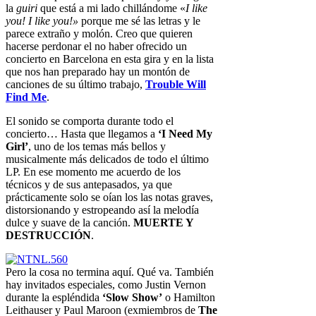
la
guiri
que está a mi lado chillándome «
I like
you! I like you!»
porque me sé las letras y le
parece extraño y molón. Creo que quieren
hacerse perdonar el no haber ofrecido un
concierto en Barcelona en esta gira y en la lista
que nos han preparado hay un montón de
canciones de su último trabajo,
Trouble Will
Find Me
.
El sonido se comporta durante todo el
concierto… Hasta que llegamos a
‘I Need My
Girl’
, uno de los temas más bellos y
musicalmente más delicados de todo el último
LP. En ese momento me acuerdo de los
técnicos y de sus antepasados, ya que
prácticamente solo se oían los las notas graves,
distorsionando y estropeando así la melodía
dulce y suave de la canción.
MUERTE Y
DESTRUCCIÓN
.
Pero la cosa no termina aquí. Qué va. También
hay invitados especiales, como Justin Vernon
durante la espléndida
‘Slow Show’
o Hamilton
Leithauser y Paul Maroon (exmiembros de
The