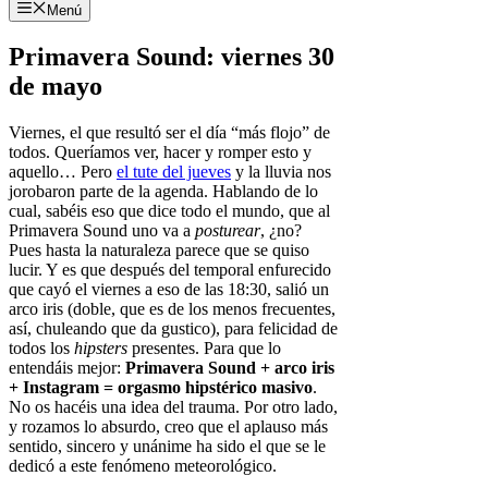
Menú
Primavera Sound: viernes 30
de mayo
Viernes, el que resultó ser el día “más flojo” de
todos. Queríamos ver, hacer y romper esto y
aquello… Pero
el tute del jueves
y la lluvia nos
jorobaron parte de la agenda. Hablando de lo
cual, sabéis eso que dice todo el mundo, que al
Primavera Sound uno va a
posturear
, ¿no?
Pues hasta la naturaleza parece que se quiso
lucir. Y es que después del temporal enfurecido
que cayó el viernes a eso de las 18:30, salió un
arco iris (doble, que es de los menos frecuentes,
así, chuleando que da gustico), para felicidad de
todos los
hipsters
presentes. Para que lo
entendáis mejor:
Primavera Sound + arco iris
+ Instagram = orgasmo hipstérico masivo
.
No os hacéis una idea del trauma. Por otro lado,
y rozamos lo absurdo, creo que el aplauso más
sentido, sincero y unánime ha sido el que se le
dedicó a este fenómeno meteorológico.