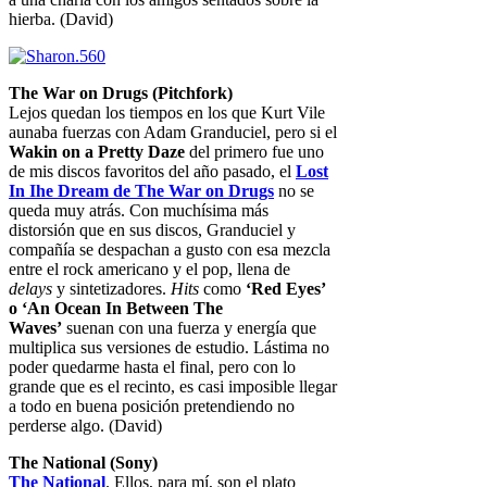
hierba. (David)
The War on Drugs (Pitchfork)
Lejos quedan los tiempos en los que Kurt Vile
aunaba fuerzas con Adam Granduciel, pero si el
Wakin on a Pretty Daze
del primero fue uno
de mis discos favoritos del año pasado, el
Lost
In Ihe Dream de The War on Drugs
no se
queda muy atrás. Con muchísima más
distorsión que en sus discos, Granduciel y
compañía se despachan a gusto con esa mezcla
entre el rock americano y el pop, llena de
delays
y sintetizadores.
Hits
como
‘Red Eyes’
o ‘An Ocean In Between The
Waves’
suenan con una fuerza y energía que
multiplica sus versiones de estudio. Lástima no
poder quedarme hasta el final, pero con lo
grande que es el recinto, es casi imposible llegar
a todo en buena posición pretendiendo no
perderse algo. (David)
The National (Sony)
The National
. Ellos, para mí, son el plato