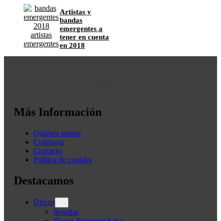
Artistas y
bandas
emergentes a
tener en cuenta
en 2018
INFO
Más Información
Quiénes somos
Colaborar
Contacto
Política de cookies
Destacamos
Discos
Reseñas
Discos Recomendados