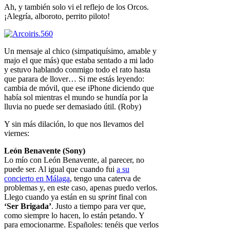
Ah, y también solo vi el reflejo de los Orcos.
¡Alegría, alboroto, perrito piloto!
Un mensaje al chico (simpatiquísimo, amable y
majo el que más) que estaba sentado a mi lado
y estuvo hablando conmigo todo el rato hasta
que parara de llover… Si me estás leyendo:
cambia de móvil, que ese iPhone diciendo que
había sol mientras el mundo se hundía por la
lluvia no puede ser demasiado útil. (Roby)
Y sin más dilación, lo que nos llevamos del
viernes:
León Benavente (Sony)
Lo mío con León Benavente, al parecer, no
puede ser. Al igual que cuando fui
a su
concierto en Málaga
, tengo una caterva de
problemas y, en este caso, apenas puedo verlos.
Llego cuando ya están en su
sprint
final con
‘Ser Brigada’
. Justo a tiempo para ver que,
como siempre lo hacen, lo están petando. Y
para emocionarme. Españoles: tenéis que verlos