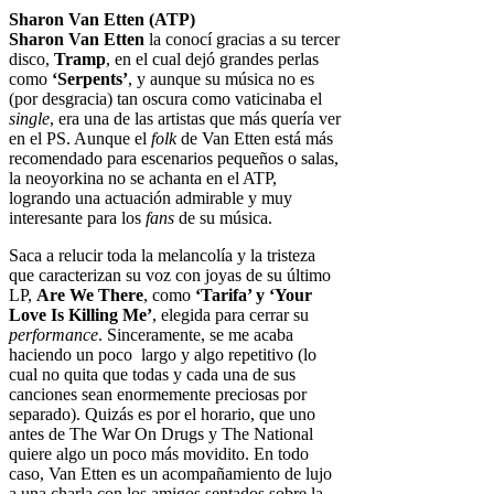
Sharon Van Etten (ATP)
Sharon Van Etten
la conocí gracias a su tercer
disco,
Tramp
, en el cual dejó grandes perlas
como
‘Serpents’
, y aunque su música no es
(por desgracia) tan oscura como vaticinaba el
single
, era una de las artistas que más quería ver
en el PS. Aunque el
folk
de Van Etten está más
recomendado para escenarios pequeños o salas,
la neoyorkina no se achanta en el ATP,
logrando una actuación admirable y muy
interesante para los
fans
de su música.
Saca a relucir toda la melancolía y la tristeza
que caracterizan su voz con joyas de su último
LP,
Are We There
, como
‘Tarifa’ y ‘Your
Love Is Killing Me’
, elegida para cerrar su
performance
. Sinceramente, se me acaba
haciendo un poco largo y algo repetitivo (lo
cual no quita que todas y cada una de sus
canciones sean enormemente preciosas por
separado). Quizás es por el horario, que uno
antes de The War On Drugs y The National
quiere algo un poco más movidito. En todo
caso, Van Etten es un acompañamiento de lujo
a una charla con los amigos sentados sobre la