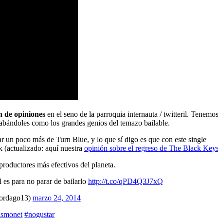
n de opiniones
en el seno de la parroquia internauta / twitteril. Tenemos
alabándoles como los grandes genios del temazo bailable.
r un poco más de Turn Blue, y lo que sí digo es que con este single
k (actualizado: aquí nuestra
opinión sobre el regreso de The Black Key
roductores más efectivos del planeta.
 es para no parar de bailarlo
http://t.co/qPD4Q3J7xQ
ordago13)
marzo 24, 2014
smonet
#nogustar