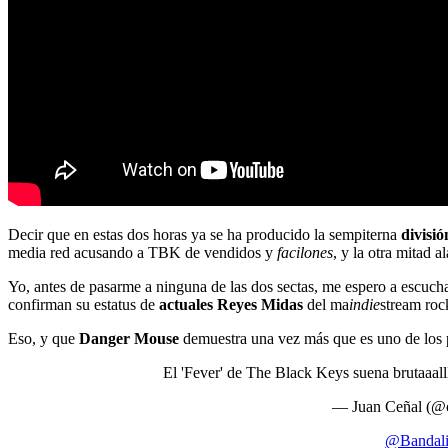
Decir que en estas dos horas ya se ha producido la sempiterna
divisió
media red acusando a TBK de vendidos y
facilones
, y la otra mitad 
Yo, antes de pasarme a ninguna de las dos sectas, me espero a escucha
confirman su estatus de
actuales Reyes Midas
del ma
indie
stream roc
Eso, y que
Danger Mouse
demuestra una vez más que es uno de los p
El 'Fever' de The Black Keys suena brutaaalll
— Juan Ceñal (@
@Bandali