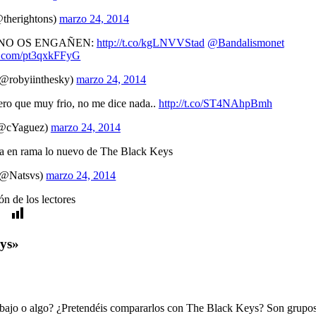
therightons)
marzo 24, 2014
 NO OS ENGAÑEN:
http://t.co/kgLNVVStad
@Bandalismonet
er.com/pt3qxkFFyG
(@robyiinthesky)
marzo 24, 2014
ero que muy frio, no me dice nada..
http://t.co/ST4NAhpBmh
(@cYaguez)
marzo 24, 2014
a en rama lo nuevo de The Black Keys
 (@Natsvs)
marzo 24, 2014
n de los lectores
eys»
rabajo o algo? ¿Pretendéis compararlos con The Black Keys? Son grupo