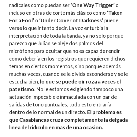
radicales como puedan ser
‘One Way Trigger’
o
incluso en otras de corte más clásico como
‘Taken
For a Fool’
o
‘Under Cover of Darkness’
puede
verse lo que intento decir. La voz enturbia la
interpretación de toda la banda, ya no solo porque
parezca que Julian se aleje dos palmos del
micrófono para ocultar que no es capaz de rendir
como debería en los registros que requieren dichos
temas en ciertos momentos, sino porque además
muchas veces, cuando se le olvida esconderse y se le
escucha bien,
lo que se puede oír roza a veces el
patetismo
. No le estamos exigiendo tampoco una
actuación impecable e inmaculada con un par de
salidas de tono puntuales, todo esto entraría
dentro de lo normal de un directo.
El problema es
que Casablancas cruza completamente la delgada
línea del ridículo en más de una ocasión.