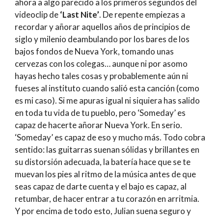
ahora a algo parecido a los primeros segundos del
videoclip de
‘Last Nite’
. De repente empiezas a
recordar y añorar aquellos años de principios de
siglo y milenio deambulando por los bares de los
bajos fondos de Nueva York, tomando unas
cervezas con los colegas… aunque ni por asomo
hayas hecho tales cosas y probablemente aún ni
fueses al instituto cuando salió esta canción (como
es mi caso). Si me apuras igual ni siquiera has salido
en toda tu vida de tu pueblo, pero ‘Someday’ es
capaz de hacerte añorar Nueva York. En serio.
‘Someday’ es capaz de eso y mucho más. Todo cobra
sentido: las guitarras suenan sólidas y brillantes en
su distorsión adecuada, la batería hace que se te
muevan los pies al ritmo de la música antes de que
seas capaz de darte cuenta y el bajo es capaz, al
retumbar, de hacer entrar a tu corazón en arritmia.
Y por encima de todo esto, Julian suena seguro y