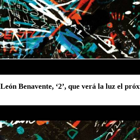
León Benavente, ‘2’, que verá la luz el pró