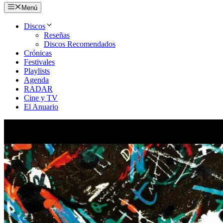
Menú
Discos
Reseñas
Discos Recomendados
Crónicas
Festivales
Playlists
Agenda
RADAR
Cine y TV
El Anuario