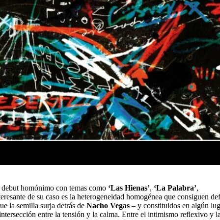
su debut homónimo con temas como
‘Las Hienas’
,
‘La Palabra’
,
teresante de su caso es la heterogeneidad homogénea que consiguen defi
e la semilla surja detrás de
Nacho Vegas
– y constituidos en algún lu
ersección entre la tensión y la calma. Entre el intimismo reflexivo y l