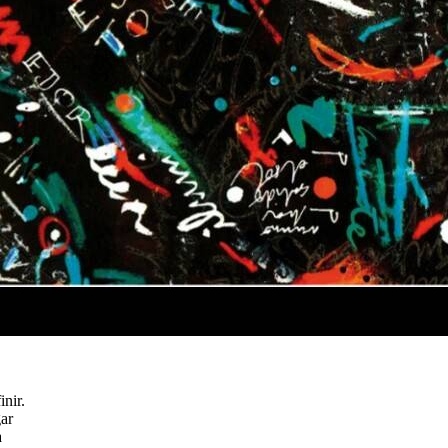
nir.
gar
a