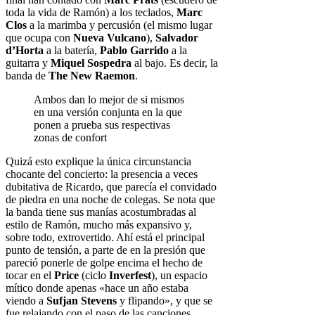
toda la vida de Ramón) a los teclados,
Marc
Clos
a la marimba y percusión (el mismo lugar
que ocupa con
Nueva Vulcano
),
Salvador
d’Horta
a la batería,
Pablo Garrido
a la
guitarra y
Miquel Sospedra
al bajo. Es decir, la
banda de
The New Raemon
.
Ambos dan lo mejor de si mismos
en una versión conjunta en la que
ponen a prueba sus respectivas
zonas de confort
Quizá esto explique la única circunstancia
chocante del concierto: la presencia a veces
dubitativa de Ricardo, que parecía el convidado
de piedra en una noche de colegas. Se nota que
la banda tiene sus manías acostumbradas al
estilo de Ramón, mucho más expansivo y,
sobre todo, extrovertido. Ahí está el principal
punto de tensión, a parte de en la presión que
pareció ponerle de golpe encima el hecho de
tocar en el
Price
(ciclo
Inverfest
), un espacio
mítico donde apenas «hace un año estaba
viendo a
Sufjan Stevens
y flipando», y que se
fue relajando con el paso de las canciones.