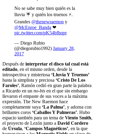
No se sabe muy bien quién es la
lluvia ☔ y quién los truenos ⚡.
Grandes
@thenewraemon
y
@McEnroe_Banda
❤
pic.twitter.com/pK54bfhqpr
— Diego Rubio
(@diegorubio1992)
January 28,
2017
Después de
interpretar el disco tal cual está
editado
, en el mismo orden, desde la
introspectiva y misteriosa
‘Lluvia Y Truenos’
hasta la simplista y preciosa
‘Cristo De Los
Faroles’
, Ramón cedió en gran parte la palabra
a Ricardo en un
no-bis
en el que sin embargo
llevaron el empaste de sus voces a la máxima
expresión. The New Raemon hace
completamente suya
‘La Palma’
, y adorna con
brillantes coros
‘Caballos Y Palmeras’
. Hubo
espacio también para un tema de
Viento Smith
,
el proyecto de Lezón junto a
David Cordero
de
Úrsula
,
‘Campos Magnéticos’
, en la que
homenajean a los
Magnetic Fields
en clave de