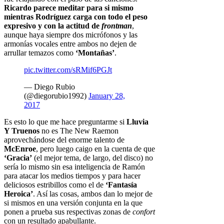
Ricardo parece meditar para si mismo
mientras Rodríguez carga con todo el peso
expresivo y con la actitud de
frontman
,
aunque haya siempre dos micrófonos y las
armonías vocales entre ambos no dejen de
arrullar temazos como
‘Montañas’
.
pic.twitter.com/sRMif6PGJt
— Diego Rubio
(@diegorubio1992)
January 28,
2017
Es esto lo que me hace preguntarme si
Lluvia
Y Truenos
no es The New Raemon
aprovechándose del enorme talento de
McEnroe
, pero luego caigo en la cuenta de que
‘Gracia’
(el mejor tema, de largo, del disco) no
sería lo mismo sin esa inteligencia de Ramón
para atacar los medios tiempos y para hacer
deliciosos estribillos como el de
‘Fantasía
Heroica’
. Así las cosas, ambos dan lo mejor de
si mismos en una versión conjunta en la que
ponen a prueba sus respectivas zonas de
confort
con un resultado apabullante.