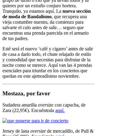
grupo de turno o
eso
que ya llevan todos y tú
quieres por un extraño conjuro hortera.
Tranquilo, ya estamos aquí. La
nueva sección
de moda de Bandalismo
, que recupera una
vieja costumbre nuestra, da comienzo para
salvarte el culo antes de salir… seguro que
encuentras una prenda parecida en el armario
de tus padres.
Esté será el nuevo ‘café y cigarro’ antes de salir
de casa a darlo todo, el chute relajado de estilo
y comodidad que necesitas para disfrutar de la
noche como se merece. Aquí van las 4 prendas
esenciales para triunfar en los conciertos que
quedan en este ajetreadísimo noviembre.
Mostaza, por favor
Sudadera amarilla
oversize
con capucha, de
Zara (22,95€). Encuéntrala
aquí.
Jersey de lana
oversize
de mercadillo, de Pull &