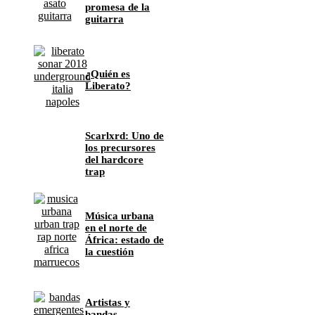
promesa de la
guitarra
¿Quién es
Liberato?
Scarlxrd: Uno de
los precursores
del hardcore
trap
Música urbana
en el norte de
África: estado de
la cuestión
Artistas y
bandas