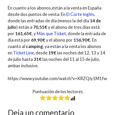
En cuanto a los abonos,están a la venta en España
desde dos puntos de venta: En
El Corte Inglés
,
donde las entradas de día (menos la del día
14 de
julio
) están a
70,55€
y el abono de tres días está
por
161,65€
, y
Más que Ticket
, donde la entrada de
día está por
69,90€
y el abono por
156,90€
. En
cuanto al
camping
, ya están a la venta los abonos
en
Ticket Line
, desde
19€
las noches del 12, 13 y 14
de julio hasta
31€
las noches del 11 al 15 de julio,
ambas inclusive.
https://www.youtube.com/watch?v=XRZQIy1M1fw
Puntuación de los lectores
Deja un comentario