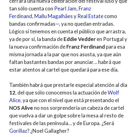
cerrará una nueva celebración del festival luso y que
tan sólo cuenta con
Pearl Jam
,
Franz
Ferdinand
,
Mallu Magalhães
y
Real Estate
como
bandas confirmadas—, ya no quedan entradas.
Lógico si tenemos en cuenta el público que arrastra,
ya de por sí, la banda de
Eddie Vedder
en Portugal y
la nueva confirmación de
Franz Ferdinand
para esa
misma jornada a la par que nos asusta, ya que aún
faltan bastantes bandas por anunciar… habrá que
estar atentos al cartel que quedará para ese día.
También habrá que prestarle especial atención al día
12
, del que sólo conocemos la actuación de
Wolf
Alice
, ya que con el nivel que está presentando el
NOS Alive
no nos sorprendería un cabeza de cartel
que vuelva a dar un golpe sobre la mesa al resto de
festivales de las península… y de Europa. ¿Será
Gorillaz
? ¿Noel Gallagher?