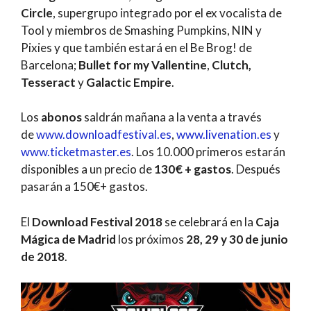
Circle
, supergrupo integrado por el ex vocalista de
Tool y miembros de Smashing Pumpkins, NIN y
Pixies y que también estará en el Be Brog! de
Barcelona;
Bullet for my Vallentine
,
Clutch,
Tesseract
y
Galactic Empire
.
Los
abonos
saldrán mañana a la venta a través
de
www.downloadfestival.es
,
www.livenation.es
y
www.ticketmaster.es
. Los 10.000 primeros estarán
disponibles a un precio de
130€ + gastos
. Después
pasarán a 150€+ gastos.
El
Download Festival 2018
se celebrará en la
Caja
Mágica de Madrid
los próximos
28, 29 y 30 de junio
de 2018
.