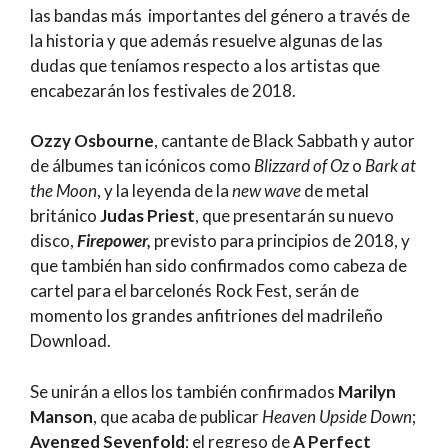
las bandas más importantes del género a través de
la historia y que además resuelve algunas de las
dudas que teníamos respecto a los artistas que
encabezarán los festivales de 2018.
Ozzy Osbourne
, cantante de Black Sabbath y autor
de álbumes tan icónicos como
Blizzard of Oz
o
Bark at
the Moon
, y la leyenda de la
new wave
de metal
británico
Judas Priest
, que presentarán su nuevo
disco,
Firepower,
previsto para principios de 2018, y
que también han sido confirmados como cabeza de
cartel para el barcelonés Rock Fest, serán de
momento los grandes anfitriones del madrileño
Download.
Se unirán a ellos los también confirmados
Marilyn
Manson
, que acaba de publicar
Heaven Upside Down
;
Avenged Sevenfold
; el regreso de
A Perfect