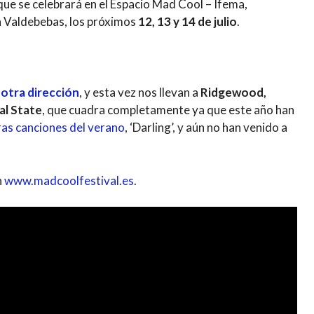
 que se celebrará en el Espacio Mad Cool – Ifema,
n Valdebebas, los próximos
12, 13 y 14 de julio
.
otra dirección
, y esta vez nos llevan a
Ridgewood,
al State
, que cuadra completamente ya que este año han
ras canciones del verano
, ‘Darling’, y aún no han venido a
n
www.madcoolfestival.es
.