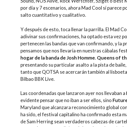
Sound, NOS Alive, Rock Wertchter, Sziget o Best 
por día y 7 escenarios, ahora Mad Cool sí parece p
salto cuantitativo y cualitativo.
Y después de esto, toca llenar la parrilla. El Mad C
adivinar sus confirmaciones, ha optado esta vez p
pertenecen las bandas que van confirmando, y la p
pensamos que nos llevaría en nuestras cábalas festi
hogar de la banda de Josh Homme
.
Queens of th
presentando su particular asalto a la pista de baile
tanto que QOTSA se acercarán también al lisboeta
Bilbao BBK Live.
Las coordenadas que lanzaron ayer nos llevaban a
evidente pensar que no iban a ser ellos, sino
Future
Maryland que alcanzara reconocimiento global co
ha sido, el festival capitalino ha confirmado est
de Sam Herring sean verdaderos cabezas de cartel