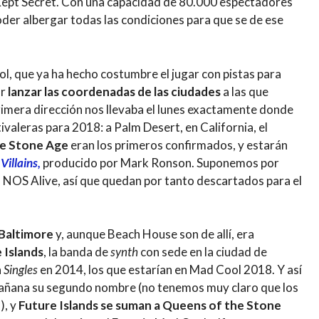
Kept Secret. Con una capacidad de 80.000 espectadores
oder albergar todas las condiciones para que se de ese
ool, que ya ha hecho costumbre el jugar con pistas para
or
lanzar las coordenadas de las ciudades
a las que
rimera dirección nos llevaba el lunes exactamente donde
valeras para 2018: a Palm Desert, en California, el
e Stone Age
eran los primeros confirmados, y estarán
,
Villains,
producido por Mark Ronson. Suponemos por
 NOS Alive, así que quedan por tanto descartados para el
Baltimore
y, aunque Beach House son de allí, era
 Islands
, la banda de
synth
con sede en la ciudad de
n
Singles
en 2014, los que estarían en Mad Cool 2018. Y así
a mañana su segundo nombre (no tenemos muy claro que los
), y
Future Islands se suman a Queens of the Stone