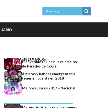
NUARIO
RECOMENDAMOS
Bienvenidos a una nueva edición
de Paredes de Coura
Artistas y bandas emergentes a
tener en cuenta en 2018
Mejores Discos 2017 – Nacional
RADAR
Mateus Asato: La nueva promesa