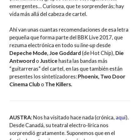
emergentes… Curiosea, que te sorprenderás; hay
vida más allá del cabeza de cartel.
Ahí van unas cuantas recomendaciones de esa letra
pequeña que forma parte del BBK Live 2017, que
rezuma electrónica en todo su
line-up
desde
Depeche Mode, Joe Goddard
(de Hot Chip),
Die
Antwoord
o
Justice
hasta las bandas más
“guitarreras” del cartel, en las que también están
presentes los sintetizadores:
Phoenix, Two Door
Cinema Club
o
The Killers.
AUSTRA
: Nos ha visitado hace nada (crónica,
aquí
).
Desde Canadá, su teatral electro-lírica nos
sorprendió gratamente. Suponemos que en el