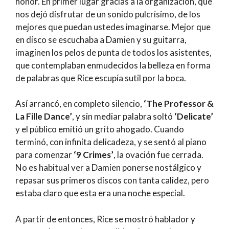
honor. En primer lugar gracias a la organización, que
nos dejó disfrutar de un sonido pulcrísimo, de los
mejores que puedan ustedes imaginarse. Mejor que
en disco se escuchaba a Damien y su guitarra,
imaginen los pelos de punta de todos los asistentes,
que contemplaban enmudecidos la belleza en forma
de palabras que Rice escupía sutil por la boca.
Así arrancó, en completo silencio,
‘The Professor &
La Fille Dance’
, y sin mediar palabra soltó
‘Delicate’
y el público emitió un grito ahogado. Cuando
terminó, con infinita delicadeza, y se sentó al piano
para comenzar
‘9 Crimes’
, la ovación fue cerrada.
No es habitual ver a Damien ponerse nostálgico y
repasar sus primeros discos con tanta calidez, pero
estaba claro que esta era una noche especial.
A partir de entonces, Rice se mostró hablador y