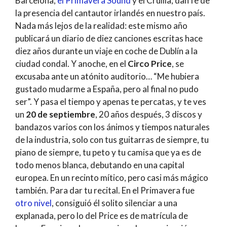
Barcelona,
el Primavera Sound
y el Cruïlla, dan fe de
la presencia del cantautor irlandés en nuestro país.
Nada más lejos de la realidad: este mismo año
publicará un diario de diez canciones escritas hace
diez años durante un viaje en coche de Dublín a la
ciudad condal. Y anoche, en el
Circo Price
, se
excusaba ante un atónito auditorio… “Me hubiera
gustado mudarme a España, pero al final no pudo
ser”. Y pasa el tiempo y apenas te percatas, y te ves
un
20 de septiembre
, 20 años después, 3 discos y
bandazos varios con los ánimos y tiempos naturales
de la industria, solo con tus guitarras de siempre, tu
piano de siempre, tu peto y tu camisa que ya es de
todo menos blanca, debutando en una capital
europea. En un recinto mítico, pero casi más mágico
también. Para dar tu recital. En el Primavera fue
otro nivel
, consiguió él solito silenciar a una
explanada, pero lo del Price es de matrícula de