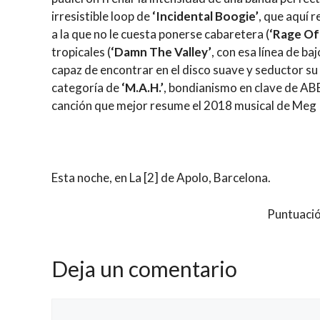
irresistible loop de
‘Incidental Boogie’
, que aquí 
a la que no le cuesta ponerse cabaretera (
‘Rage Of 
tropicales (
‘Damn The Valley’
, con esa línea de ba
capaz de encontrar en el disco suave y seductor su 
categoría de
‘M.A.H.’
, bondianismo en clave de ABBA
canción que mejor resume el 2018 musical de Meg
Esta noche, en La [2] de Apolo, Barcelona.
Puntuació
Deja un comentario
Comentario