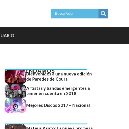
NUARIO
RECOMENDAMOS
Bienvenidos a una nueva edición
de Paredes de Coura
Artistas y bandas emergentes a
tener en cuenta en 2018
Mejores Discos 2017 – Nacional
RADAR
Mateus Asato: La nueva promesa