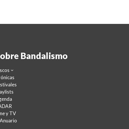
obre Bandalismo
scos
ónicas
stivales
aylists
genda
ADAR
ne y TV
 Anuario