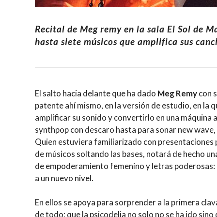
Recital de Meg remy en la sala El Sol de
hasta siete músicos que amplifica sus can
El salto hacia delante que ha dado
Meg Remy
con s
patente ahí mismo, en la versión de estudio, en la 
amplificar su sonido y convertirlo en una máquina 
synthpop con descaro hasta para sonar new wave, s
Quien estuviera familiarizado con presentaciones p
de músicos soltando las bases, notará de hecho una
de empoderamiento femenino y letras poderosas: u
a un nuevo nivel.
En ellos se apoya para sorprender a la primera cl
de todo: que la psicodelia no solo no se ha ido sin