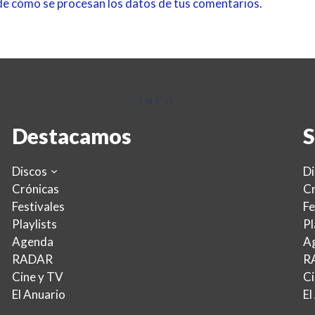
e cómo se procesan los datos de tus comentarios
.
INFO
Destacamos
S
Discos
Di
Crónicas
Cr
Festivales
Fe
Playlists
Pl
Agenda
A
RADAR
R
Cine y TV
Ci
El Anuario
El