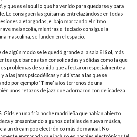
d
, y que es el soul lo que ha venido para quedarse y para
ble. Lo consiguen las guitarras entrelazándose en todas
gresiones aletargadas, el bajo marcando el ritmo
rave melancolía, mientras el teclado consigue la
na masculina, se funden en el espacio.
e de algún modo se le quedó grande a la sala
El Sol
, más
ntes que bandas tan consolidadas y sólidas como la que
os problemas de sonido que afectaron especialmente a
) y a las jams psicodélicas y ruidistas a las que se
vando por ejemplo
‘Time’
a los terrenos de una
bién unos retazos de jazz que adornaron con delicadeza
S. Girls en una fría noche madrileña que habían abierto
adeza y presentando algunos detalles de nueva música,
acia un dream pop electrónico más de manual. No
tamente engrasada que incluso en pasajes electrónicos (el