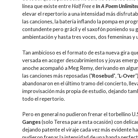
línea que existe entre
Half Free
e
In A Poem Unlimite
elevar el repertorio a una intensidad más disfruta
las canciones, la batería inflando la pompa en pro
contundente pero grácil y el saxofón poniendo su g
ambientación y hasta tres voces, dos femeninas y u
Tan ambicioso es el formato de esta nueva gira qu
versada en acoger descubrimientos y joyas emerge
anoche acompañó a Meg Remy, derivando en algun
las canciones más reposadas (
‘Rosebud’
,
‘L-Over’
abandonaron en el último tramo del concierto, lle
improvisación más propia de estudio, dejando tam
todo el repertorio.
Pero en general no pudieron frenar el torbellino U.
Ganges
(solo Teresa para esta ocasión) con delic
dejando patente el viraje cada vez más evidente h
pudieron frenar la intensidad de una banda perfec