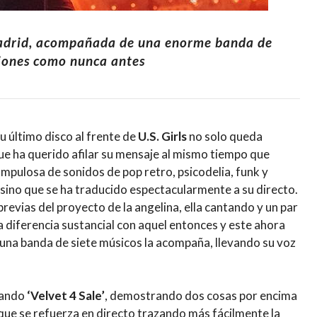
 Madrid, acompañada de una enorme banda de
ciones como nunca antes
u último disco al frente de
U.S. Girls
no solo queda
que ha querido afilar su mensaje al mismo tiempo que
ampulosa de sonidos de pop retro, psicodelia, funk y
ino que se ha traducido espectacularmente a su directo.
revias del proyecto de la angelina, ella cantando y un par
 diferencia sustancial con aquel entonces y este ahora
na banda de siete músicos la acompaña, llevando su voz
avando
‘Velvet 4 Sale’
, demostrando dos cosas por encima
o que se refuerza en directo trazando más fácilmente la