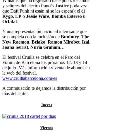
Williams que ha regresado hace poco; los amos
y señores del electro francés
Justice
(toda vez
que Daft Punk ni están ni se les espera); el dj
Kygo
,
LP
o
Jessie
Ware
,
Bomba Estéreo
u
Orbital
.
Y una representación nacional interesante que
se completa con la inclusión de
Bunbury
.
The
New Raemon
,
Belako
,
Ramon Mirabet
,
Izal
,
Joana Serrat
,
Nuria Graham
…
El festival Cruïlla se celebra en el Parc del
Fòrum de Barcelona los próximos 12, 13 y 14
de julio. Más información y venta de abonos en
la web del festival,
www.cruillabarcelona.com/es
A continuación te dejamos la distribución por
días del cartel:
Jueves
Viernes