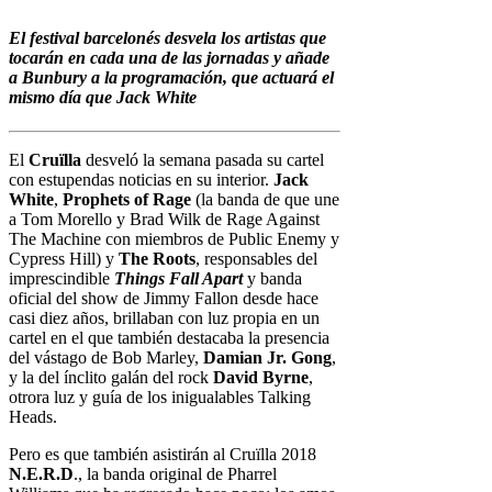
El festival barcelonés desvela los artistas que
tocarán en cada una de las jornadas y añade
a Bunbury a la programación, que actuará el
mismo día que Jack White
El
Cruïlla
desveló la semana pasada su cartel
con estupendas noticias en su interior.
Jack
White
,
Prophets of Rage
(la banda de que une
a Tom Morello y Brad Wilk de Rage Against
The Machine con miembros de Public Enemy y
Cypress Hill) y
The Roots
, responsables del
imprescindible
Things Fall Apart
y banda
oficial del show de Jimmy Fallon desde hace
casi diez años, brillaban con luz propia en un
cartel en el que también destacaba la presencia
del vástago de Bob Marley,
Damian Jr. Gong
,
y la del ínclito galán del rock
David Byrne
,
otrora luz y guía de los inigualables Talking
Heads.
Pero es que también asistirán al Cruïlla 2018
N.E.R.D
., la banda original de Pharrel