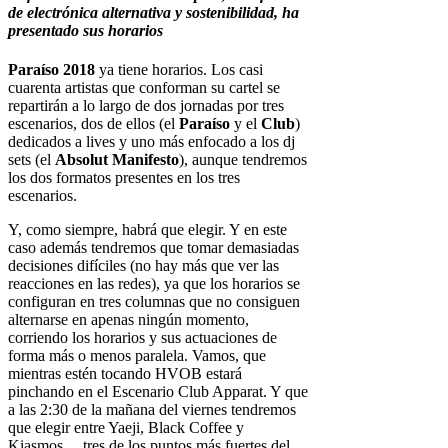
de electrónica alternativa y sostenibilidad, ha
presentado sus horarios
Paraíso 2018
ya tiene horarios. Los casi
cuarenta artistas que conforman su cartel se
repartirán a lo largo de dos jornadas por tres
escenarios, dos de ellos (el
Paraíso
y el
Club
)
dedicados a lives y uno más enfocado a los dj
sets (el
Absolut Manifesto
), aunque tendremos
los dos formatos presentes en los tres
escenarios.
Y, como siempre, habrá que elegir. Y en este
caso además tendremos que tomar demasiadas
decisiones difíciles (no hay más que ver las
reacciones en las redes), ya que los horarios se
configuran en tres columnas que no consiguen
alternarse en apenas ningún momento,
corriendo los horarios y sus actuaciones de
forma más o menos paralela. Vamos, que
mientras estén tocando HVOB estará
pinchando en el Escenario Club Apparat. Y que
a las 2:30 de la mañana del viernes tendremos
que elegir entre Yaeji, Black Coffee y
Kiasmos… tres de los puntos más fuertes del