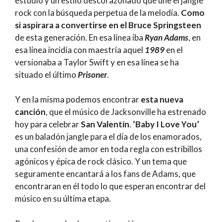
estudio y un estilo descorazonado que une el jangle
rock con la búsqueda perpetua de la melodía.
Como
si aspirara a convertirse en el Bruce Springsteen
de esta generación. En esa línea iba
Ryan Adams
, en
esa línea incidía con maestría aquel
1989
en el
versionaba a Taylor Swift y en esa línea se ha
situado el último
Prisoner
.
Y en la misma podemos encontrar
esta nueva
canción
, que el músico de Jacksonville ha estrenado
hoy para celebrar
San Valentín
.
‘Baby I Love You’
es un baladón jangle para el día de los enamorados,
una confesión de amor en toda regla con estribillos
agónicos y épica de rock clásico. Y un tema que
seguramente encantará a los fans de Adams, que
encontraran en él todo lo que esperan encontrar del
músico en su última etapa.