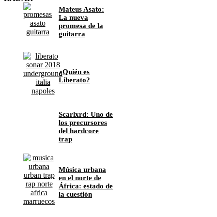
Mateus Asato:
La nueva
promesa de la
guitarra
¿Quién es
Liberato?
Scarlxrd: Uno de
los precursores
del hardcore
trap
Música urbana
en el norte de
África: estado de
la cuestión