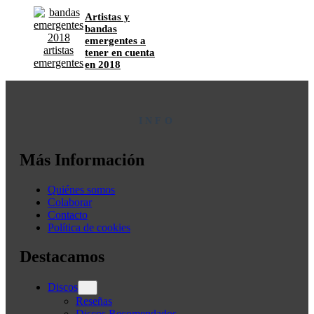
Artistas y
bandas
emergentes a
tener en cuenta
en 2018
INFO
Más Información
Quiénes somos
Colaborar
Contacto
Política de cookies
Destacamos
Discos
Reseñas
Discos Recomendados