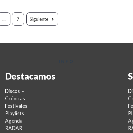
…
7
Siguiente
INFO
Destacamos
S
Discos
Di
Crónicas
Cr
Festivales
Fe
Playlists
Pl
Agenda
A
RADAR
R