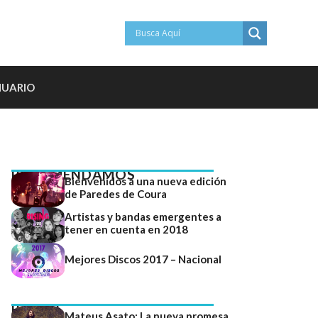
NUARIO
RECOMENDAMOS
Bienvenidos a una nueva edición
de Paredes de Coura
Artistas y bandas emergentes a
tener en cuenta en 2018
Mejores Discos 2017 – Nacional
RADAR
Mateus Asato: La nueva promesa