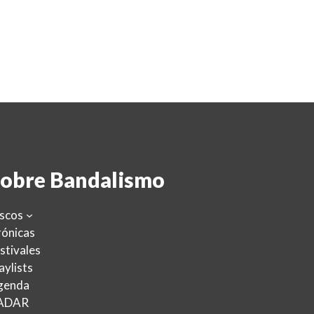
obre Bandalismo
scos
ónicas
stivales
aylists
genda
ADAR