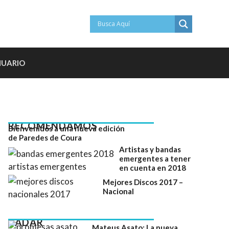
NUARIO
RECOMENDAMOS
Bienvenidos a una nueva edición
de Paredes de Coura
Artistas y bandas
emergentes a tener
en cuenta en 2018
Mejores Discos 2017 –
Nacional
RADAR
Mateus Asato: La nueva