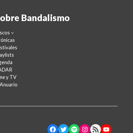
obre Bandalismo
scos
ónicas
stivales
aylists
genda
ADAR
ne y TV
 Anuario
Facebook
Twitter
Spotify
Instagram
RSS Feed
YouTube