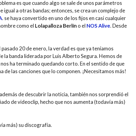
roblema es que cuando algo se sale de unos parámetros
igual a otras bandas; entonces, se crea un complejo de
A
. se haya convertido en uno de los fijos en casi cualquier
renombre como el
Lolapalloza Berlín
o el
NOS Alive
. Desde
el pasado 20 de enero, la verdad es que ya teníamos
e la banda liderada por Luis Alberto Segura. Hemos de
 nos ha terminado quedando corto. En el sentido de que
una de las canciones que lo componen. ¡Necesitamos más!
además de descubrir la noticia, también nos sorprendió el
ado de videoclip, hecho que nos aumenta (todavía más)
ía más) su discografía.