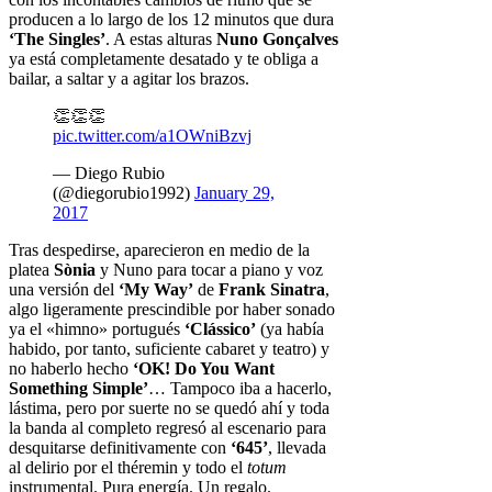
producen a lo largo de los 12 minutos que dura
‘The Singles’
. A estas alturas
Nuno Gonçalves
ya está completamente desatado y te obliga a
bailar, a saltar y a agitar los brazos.
👏👏👏
pic.twitter.com/a1OWniBzvj
— Diego Rubio
(@diegorubio1992)
January 29,
2017
Tras despedirse, aparecieron en medio de la
platea
Sònia
y Nuno para tocar a piano y voz
una versión del
‘My Way’
de
Frank Sinatra
,
algo ligeramente prescindible por haber sonado
ya el «himno» portugués
‘Clássico’
(ya había
habido, por tanto, suficiente cabaret y teatro) y
no haberlo hecho
‘OK! Do You Want
Something Simple’
… Tampoco iba a hacerlo,
lástima, pero por suerte no se quedó ahí y toda
la banda al completo regresó al escenario para
desquitarse definitivamente con
‘645’
, llevada
al delirio por el théremin y todo el
totum
instrumental. Pura energía. Un regalo.