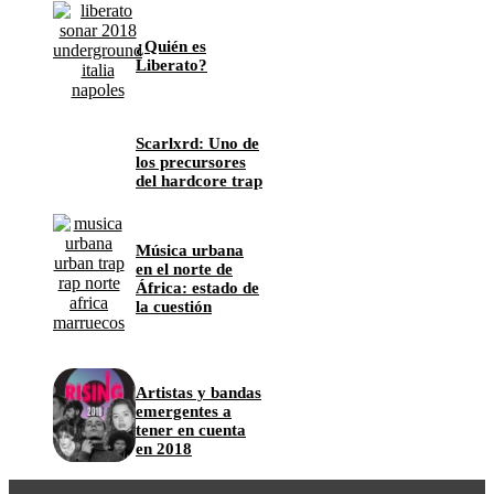
¿Quién es
Liberato?
Scarlxrd: Uno de
los precursores
del hardcore trap
Música urbana
en el norte de
África: estado de
la cuestión
Artistas y bandas
emergentes a
tener en cuenta
en 2018