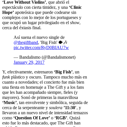
‘Love Without Violins’
, que abrió el
espectáculo con cierta timidez, y una
‘Clinic
Hope’
apoteósica que puede codearse sin
complejos con lo mejor de los portugueses y
que ocupó un lugar privilegiado en el
show
,
cerca del éxtasis final.
Así suena el nuevo single de
@thegiftband
, 'Big Fish' 🐡🎶
pic.twitter.com/RyD0BIAU7w
— Bandalismo (@Bandalismonet)
January 29, 2017
Y, efectivamente, estrenaron
‘Big Fish’
, un
funk
plástico y oscuro. Tampoco mucho más en
cuanto a novedades; el concierto fue más bien
una fiesta en homenaje a The Gift y a los fans
que les han acompañado siempre, fieles (y
mayores). Sonó de primeras la maravillosa
‘Music’
, tan envolvente y simbólica, seguida de
cerca de la serpenteante y
soulera
’11:30′
, y
llevaron a un nuevo nivel de intensidad temazos
como
‘Question Of Love’
o
‘RGB’
. Quizá
esto fue lo más destacado, que The Gift han