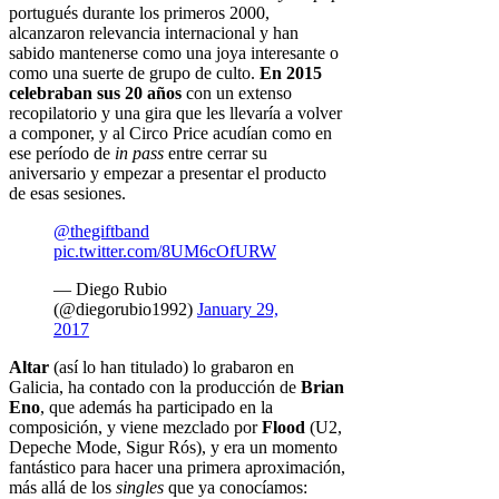
portugués durante los primeros 2000,
alcanzaron relevancia internacional y han
sabido mantenerse como una joya interesante o
como una suerte de grupo de culto.
En 2015
celebraban sus 20 años
con un extenso
recopilatorio y una gira que les llevaría a volver
a componer, y al Circo Price acudían como en
ese período de
in pass
entre cerrar su
aniversario y empezar a presentar el producto
de esas sesiones.
@thegiftband
pic.twitter.com/8UM6cOfURW
— Diego Rubio
(@diegorubio1992)
January 29,
2017
Altar
(así lo han titulado) lo grabaron en
Galicia, ha contado con la producción de
Brian
Eno
, que además ha participado en la
composición, y viene mezclado por
Flood
(U2,
Depeche Mode, Sigur Rós), y era un momento
fantástico para hacer una primera aproximación,
más allá de los
singles
que ya conocíamos: