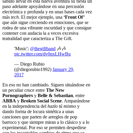
sabido llevar en esta nueva aventura su fiesta un
paso adelante apoyándose en una percusión
electrónica y profunda y en unas bases cada vez
más
tech
. El mejor ejemplo, una
‘Front Of’
que aún sigue creciendo en emociones, que se
rodea de una vibrante oscuridad y que consigue
contener con audacia la a veces excesiva
teatralidad que caracteriza a The Gift.
'Music';
@thegiftband
🎶🎶
pic.twitter.com/dv0qxLHwBu
— Diego Rubio
(@diegorubio1992)
January 29,
2017
En eso no han cambiado. Siguen situándose en
un peculiar cruce entre
The New
Pornographers
y
Belle & Sebastian
, entre
ABBA
y
Broken Social Scene
. Amparándose
en la independencia del
hazlo tú mismo
y
dando forma de locura sintética a unas
canciones que parten de arreglos de pop
barroco y que siempre miran a lo clásico y a lo
experimental. Por eso se permiten despedirse
con los incontables cambios de ritmo que se