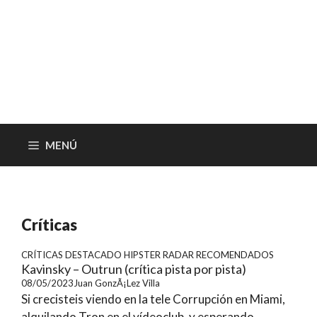
MENÚ
Críticas
CRÍTICAS
DESTACADO
HIPSTER RADAR
RECOMENDADOS
Kavinsky – Outrun (crítica pista por pista)
08/05/2023
Juan GonzÃ¡lez Villa
Si crecisteis viendo en la tele Corrupción en Miami,
alquilando Tron en el vídeoclub, y esperando