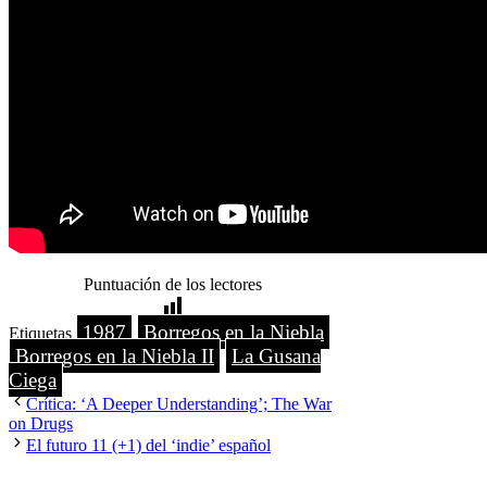
Puntuación de los lectores
1987
Borregos en la Niebla
Etiquetas
Borregos en la Niebla II
La Gusana
Ciega
Crítica: ‘A Deeper Understanding’; The War
on Drugs
El futuro 11 (+1) del ‘indie’ español