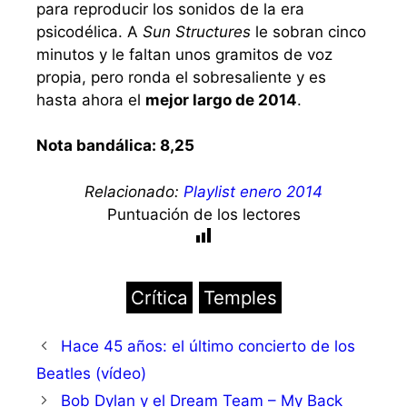
para reproducir los sonidos de la era
psicodélica. A
Sun Structures
le sobran cinco
minutos y le faltan unos gramitos de voz
propia, pero ronda el sobresaliente y es
hasta ahora el
mejor largo de 2014
.
Nota bandálica: 8,25
Relacionado:
Playlist enero 2014
Puntuación de los lectores
Etiquetas
Crítica
Temples
Hace 45 años: el último concierto de los
Beatles (vídeo)
Bob Dylan y el Dream Team – My Back