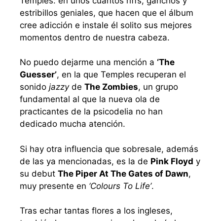
Temples: en unos cuantos riffs, ganchos y
estribillos geniales, que hacen que el álbum
cree adicción e instale él solito sus mejores
momentos dentro de nuestra cabeza.
No puedo dejarme una mención a
‘The
Guesser’
, en la que Temples recuperan el
sonido
jazzy
de
The Zombies
, un grupo
fundamental al que la nueva ola de
practicantes de la psicodelia no han
dedicado mucha atención.
Si hay otra influencia que sobresale, además
de las ya mencionadas, es la de
Pink Floyd
y
su debut
The Piper At The Gates of Dawn
,
muy presente en
‘Colours To Life’
.
Tras echar tantas flores a los ingleses,