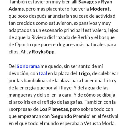
También estuvieron muy bien allí
Savages
y
Ryan
Adams
, pero más placentero fue ver a
Moderat
,
que poco después anunciarían su cese de actividad,
tan crecidos como estuvieron, expansivos y muy
adaptados a un escenario principal festivalero, lejos
de aquella Riviera disfrazada de Berlín y el bosque
de Oporto que parecen lugares más naturales para
ellos. Ah, y
Royksöpp
.
Del
Sonorama
me quedo, sin ser santo de mi
devoción, con
Izal
en la plaza del
Trigo
, de culebrear
por las bambalinas de la plaza para hacer una foto y
de la energía que por allí fluye. Y del agua de las
mangueras y del sol en la cara. Y de cómo se dibuja
el arco iris en el reflejo de las gafas. También con la
«sorpresa» de
Los Planetas
, pero sobre todo con
que empezaran con
‘Segundo Premio’
en el festival
en el que todo el mundo esperaba a Vetusta Morla.