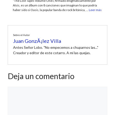
“The Lost Tapes Volume One», firmado enigmáticamente por
AIsis, es un álbum con 8 canciones que imaginan lo que podría
haber sido si Oasis, la popular banda de rock británica, ...
Leer más
Sobre el Autor
Juan GonzÃ¡lez Villa
Antes Señor Lobo. "No empecemos a chuparnos las..."
Creador y editor de este cotarro. A mí las quejas.
Deja un comentario
Comentario