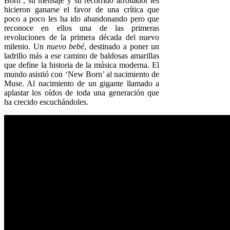
Born’, su mensaje y su recorrido arrollador les
hicieron ganarse el favor de una crítica que
poco a poco les ha ido abandonando pero que
reconoce en ellos una de las primeras
revoluciones de la primera década del nuevo
milenio. Un
nuevo bebé
, destinado a poner un
ladrillo más a ese camino de baldosas amarillas
que define la historia de la música moderna. El
mundo asistió con ‘New Born’ al nacimiento de
Muse. Al nacimiento de un gigante llamado a
aplastar los oídos de toda una generación que
ha crecido escuchándoles.