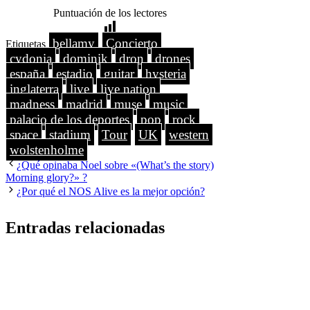
Puntuación de los lectores
bellamy
Concierto
Etiquetas
cydonia
dominik
dron
drones
españa
estadio
guitar
hysteria
inglaterra
live
live nation
madness
madrid
muse
music
palacio de los deportes
pop
rock
space
stadium
Tour
UK
western
wolstenholme
¿Qué opinaba Noel sobre «(What’s the story)
Morning glory?» ?
¿Por qué el NOS Alive es la mejor opción?
Entradas relacionadas