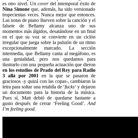
es otro nivel. Un
cover
del intemporal éxito de
Nina Simone
que, además, ha sido versionado
tropecientas veces. Nunca mejor que entonces.
Las notas de piano llueven sobre la canción y el
falsete de Bellamy alcanza uno de sus
momentos más álgidos, desatándose en un final
en el que su voz se convierte en un ciclón
irregular que juega sobre la pulsión de un ritmo
excepcionalmente marcado. La sección
intermedia, que Bellamy canta al megáfono, es
una genialidad, pero nos quedamos para
ilustrarlo con una pequeña actuación que dieron
en los estudios de Prado del Rey para Radio
3 allá por 2001
en la que se pasaron de
graciosos -y quizá con las copas-, cambiaron la
letra para soltar una retahíla de ‘
fucks
‘ y dejaron
un documento para la historia de la música.
Pues sí, Matt debió de quedarse bastante a
gusto después de cerrar ‘Feeling Good’.
And
I’m feeling good
.