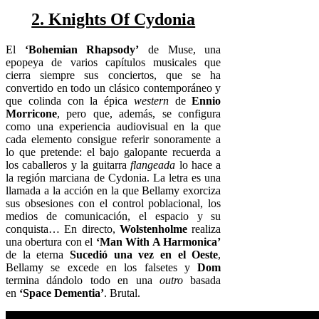
2. Knights Of Cydonia
El
‘Bohemian Rhapsody’
de Muse, una
epopeya de varios capítulos musicales que
cierra siempre sus conciertos, que se ha
convertido en todo un clásico contemporáneo y
que colinda con la épica
western
de
Ennio
Morricone
, pero que, además, se configura
como una experiencia audiovisual en la que
cada elemento consigue referir sonoramente a
lo que pretende: el bajo galopante recuerda a
los caballeros y la guitarra
flangeada
lo hace a
la región marciana de Cydonia. La letra es una
llamada a la acción en la que Bellamy exorciza
sus obsesiones con el control poblacional, los
medios de comunicación, el espacio y su
conquista… En directo,
Wolstenholme
realiza
una obertura con el
‘Man With A Harmonica’
de la eterna
Sucedió una vez en el Oeste
,
Bellamy se excede en los falsetes y
Dom
termina dándolo todo en una
outro
basada
en
‘Space Dementia’
. Brutal.