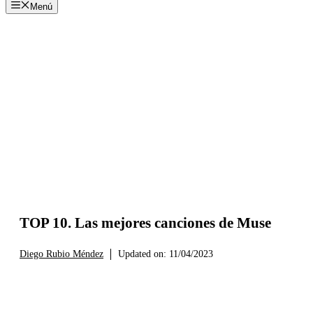
Menú
TOP 10. Las mejores canciones de Muse
Diego Rubio Méndez
Updated on:
11/04/2023
AGENDA
ARTÍCULOS
LISTAS
PLAYLIST
PLAYLISTS
PORT